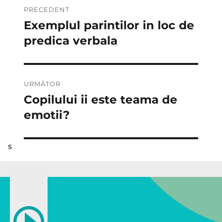
Navigare
PRECEDENT
în
Exemplul parintilor in loc de
Articolul
anterior:
predica verbala
articole
URMĂTOR
Copilului ii este teama de
Articolul
următor:
emotii?
s