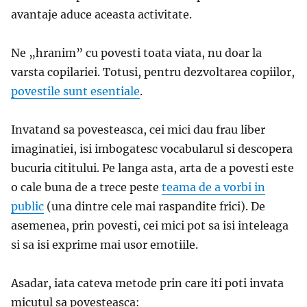
avantaje aduce aceasta activitate.
Ne „hranim” cu povesti toata viata, nu doar la
varsta copilariei. Totusi, pentru dezvoltarea copiilor,
povestile sunt esentiale
.
Invatand sa povesteasca, cei mici dau frau liber
imaginatiei, isi imbogatesc vocabularul si descopera
bucuria cititului. Pe langa asta, arta de a povesti este
o cale buna de a trece peste
teama de a vorbi in
public
(una dintre cele mai raspandite frici). De
asemenea, prin povesti, cei mici pot sa isi inteleaga
si sa isi exprime mai usor emotiile.
Asadar, iata cateva metode prin care iti poti invata
micutul sa povesteasca: