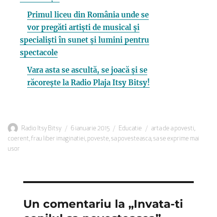
Primul liceu din România unde se
vor pregăti artiști de musical și
specialiști în sunet și lumini pentru
spectacole
Vara asta se ascultă, se joacă și se
răcorește la Radio Plaja Itsy Bitsy!
Autor
Publicat
Categorii
Etichete
Radio Itsy Bitsy
6 ianuarie 2015
Educatie
arta de a povesti
,
pe
coerent
,
frau liber imaginatiei
,
poveste
,
sa povesteasca
,
sa se exprime mai
usor
Un comentariu la „Invata-ti