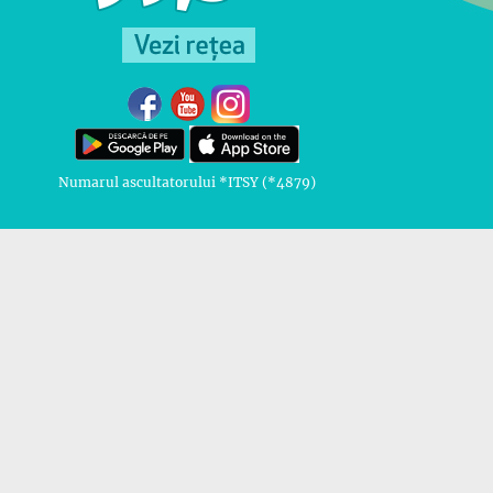
Numarul ascultatorului *ITSY (*4879)