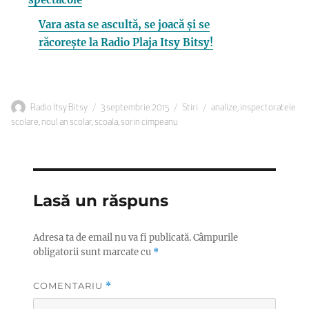
Vara asta se ascultă, se joacă și se
răcorește la Radio Plaja Itsy Bitsy!
Autor
Publicat
Categorii
Etichete
Radio Itsy Bitsy
3 septembrie 2015
Stiri
analize
,
inspectoratele
pe
scolare
,
noul an scolar
,
scoala
,
sorin cimpeanu
Lasă un răspuns
Adresa ta de email nu va fi publicată.
Câmpurile
obligatorii sunt marcate cu
*
COMENTARIU
*