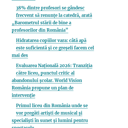
38% dintre profesori se gândesc
frecvent să renunțe la catedră, arată
„Barometrul stării de bine a
profesorilor din România”
Hidratarea copiilor vara: câtă apă
este suficientă și ce greșeli facem cel
mai des
Evaluarea Națională 2026: Tranziția
către liceu, punctul critic al
abandonului școlar. World Vision
România propune un plan de
intervenție
Primul liceu din România unde se
vor pregăti artiști de musical și
specialiști în sunet și lumini pentru
spectacole