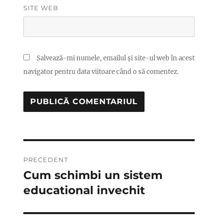
SITE WEB
Salvează-mi numele, emailul și site-ul web în acest
navigator pentru data viitoare când o să comentez.
Navigare
PRECEDENT
în
Cum schimbi un sistem
Articolul
anterior:
educational invechit
articole