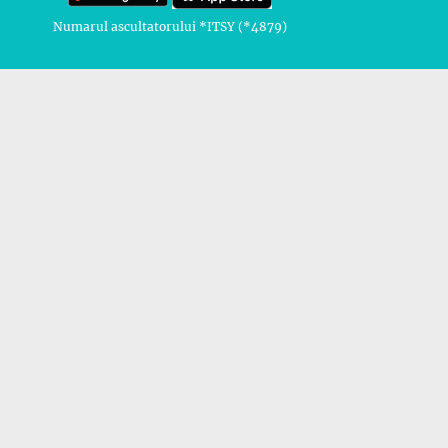
Numarul ascultatorului *ITSY (*4879)