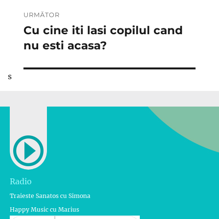
URMĂTOR
Cu cine iti lasi copilul cand
Articolul
următor:
nu esti acasa?
s
Radio
Traieste Sanatos cu Simona
Happy Music cu Marius