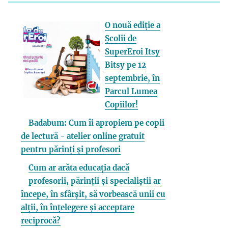
O nouă ediție a
Școlii de
SuperEroi Itsy
Bitsy pe 12
septembrie, în
Parcul Lumea
Copiilor!
Badabum: Cum îi apropiem pe copii
de lectură - atelier online gratuit
pentru părinți și profesori
Cum ar arăta educația dacă
profesorii, părinții și specialiștii ar
începe, în sfârșit, să vorbească unii cu
alții, în înțelegere și acceptare
reciprocă?