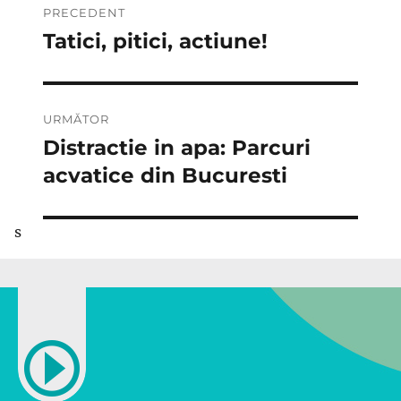
PRECEDENT
în
Tatici, pitici, actiune!
Articolul
anterior:
articole
URMĂTOR
Distractie in apa: Parcuri
Articolul
următor:
acvatice din Bucuresti
s