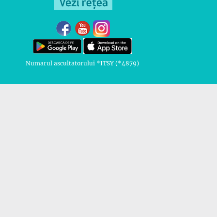
Numarul ascultatorului *ITSY (*4879)