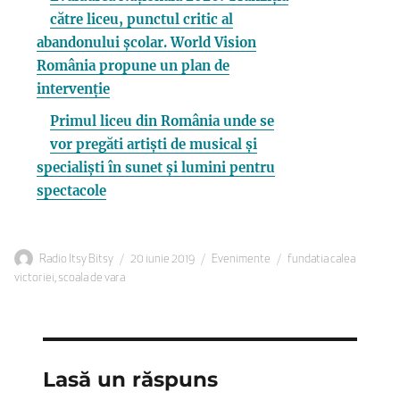
către liceu, punctul critic al
abandonului școlar. World Vision
România propune un plan de
intervenție
Primul liceu din România unde se
vor pregăti artiști de musical și
specialiști în sunet și lumini pentru
spectacole
Autor
Publicat
Categorii
Etichete
Radio Itsy Bitsy
20 iunie 2019
Evenimente
fundatia calea
pe
victoriei
,
scoala de vara
Lasă un răspuns