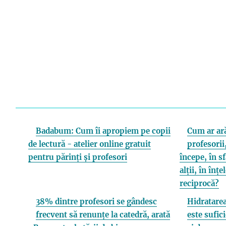
Badabum: Cum îi apropiem pe copii
Cum ar ară
de lectură - atelier online gratuit
profesorii,
pentru părinți și profesori
începe, în s
alții, în înț
reciprocă?
38% dintre profesori se gândesc
Hidratarea
frecvent să renunțe la catedră, arată
este sufici