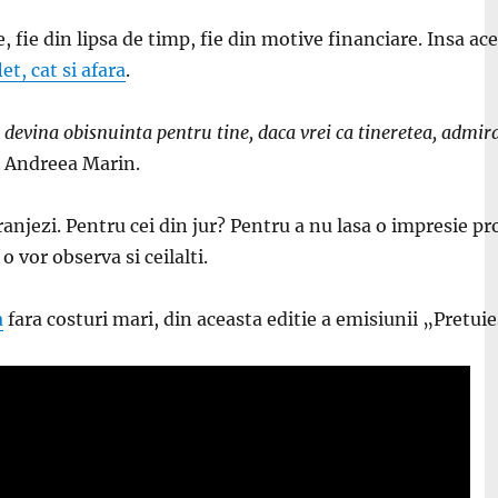
, fie din lipsa de timp, fie din motive financiare. Insa ace
let, cat si afara
.
sa devina obisnuinta pentru tine, daca vrei ca tineretea, admira
a Andreea Marin.
anjezi. Pentru cei din jur? Pentru a nu lasa o impresie pro
o vor observa si ceilalti.
a
fara costuri mari, din aceasta editie a emisiunii „Pretuie