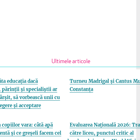
Ultimele articole
ta educația dacă
Turneu Madrigal și Cantus Mu
 părinții și specialiștii ar
Constanța
fârșit, să vorbească unii cu
elegere și acceptare
 copiilor vara: câtă apă
Evaluarea Națională 2026: Tra
entă și ce greșeli facem cel
către liceu, punctul critic al