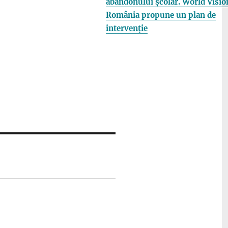
abandonului școlar. World Visio
România propune un plan de
intervenție