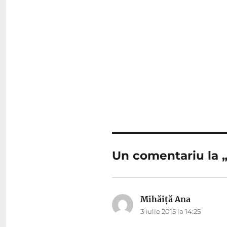
Un comentariu la „
Mihăiță Ana
spune:
3 iulie 2015 la 14:25