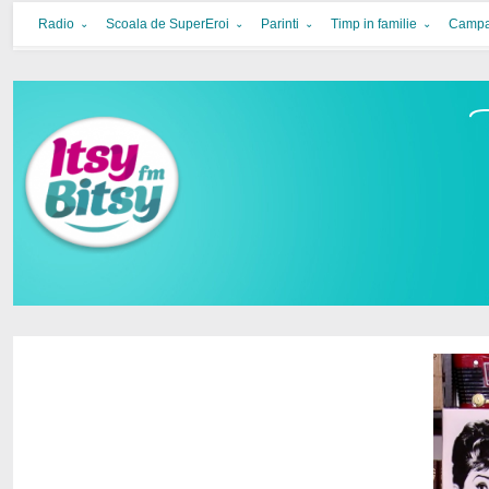
Itsy Bitsy
bucurie in familie
Radio
Scoala de SuperEroi
Parinti
Timp in familie
Campa