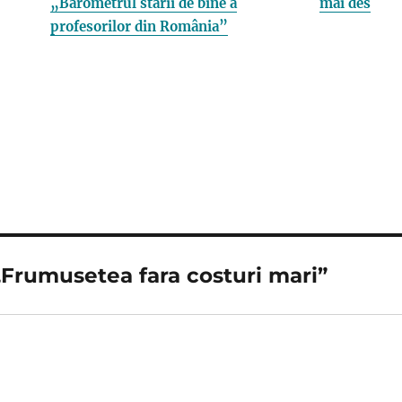
„Barometrul stării de bine a
mai des
profesorilor din România”
Frumusetea fara costuri mari”