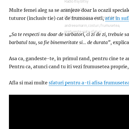
Autor
Radio Itsy Bitsy
Multe femei aleg sa se aranjeze doar la ocazii speciale
Publicat
19 august 2015
pe
tuturor (inclusiv tie) cat de frumoasa esti,
atat in suf
Categorii
Pretuieste Viata cu Andreea Marin
Etichete
andreea marin
,
costuri
,
frumusetea
,
pretuieste viata
,
sfaturi
„Sa te respecti nu doar de sarbatori, ci zi de zi, trebuie 
barbatul tau, sa fie binemeritate si… de durata”
, explic
Asa ca, gandeste-te, in primul rand, pentru cine te ar
Pentru ca, atunci cand tu iti vezi frumusetea proprie, 
Afla si mai multe
sfaturi pentru a-ti afisa frumusete