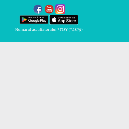
Numarul ascultatorului *ITSY (*4879)