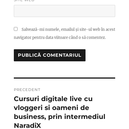
Salvează-mi numele, emailul și site-ul web în acest
navigator pentru data viitoare când o să comentez.
Navigare
PRECEDENT
în
Cursuri digitale live cu
Articolul
anterior:
vloggeri si oameni de
articole
business, prin intermediul
NaradiX