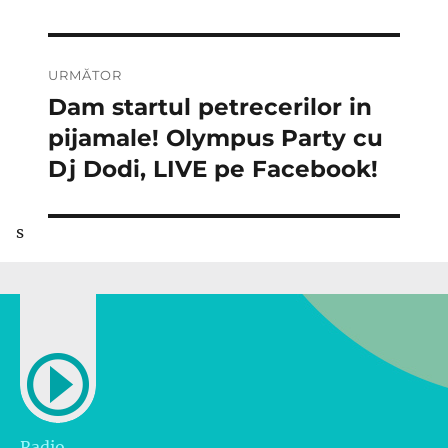
URMĂTOR
Dam startul petrecerilor in
Articolul
următor:
pijamale! Olympus Party cu
Dj Dodi, LIVE pe Facebook!
s
Radio