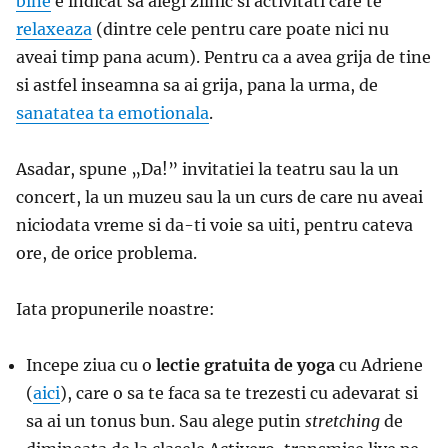
bine
e indicat sa alegi zilnic si activitati care te
relaxeaza
(dintre cele pentru care poate nici nu
aveai timp pana acum). Pentru ca a avea grija de tine
si astfel inseamna sa ai grija, pana la urma, de
sanatatea ta emotionala
.
Asadar, spune „Da!” invitatiei la teatru sau la un
concert, la un muzeu sau la un curs de care nu aveai
niciodata vreme si da-ti voie sa uiti, pentru cateva
ore, de orice problema.
Iata propunerile noastre:
Incepe ziua cu o
lectie gratuita de yoga
cu Adriene
(
aici
), care o sa te faca sa te trezesti cu adevarat si
sa ai un tonus bun. Sau alege putin
stretching
de