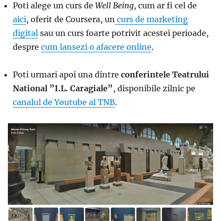
Poti alege un curs de
Well Being
, cum ar fi cel de
aici
, oferit de Coursera, un
curs de marketing
digital
sau un curs foarte potrivit acestei perioade,
despre
cum lansezi o afacere online
.
Poti urmari apoi una dintre
conferintele Teatrului
National ”I.L. Caragiale”
, disponibile zilnic pe
canalul de Youtube al TNB
.