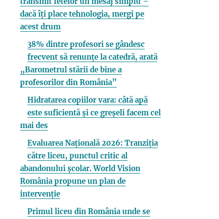
transmit fetelor un mesaj simplu –
dacă îți place tehnologia, mergi pe
acest drum
38% dintre profesori se gândesc
frecvent să renunțe la catedră, arată
„Barometrul stării de bine a
profesorilor din România”
Hidratarea copiilor vara: câtă apă
este suficientă și ce greșeli facem cel
mai des
Evaluarea Națională 2026: Tranziția
către liceu, punctul critic al
abandonului școlar. World Vision
România propune un plan de
intervenție
Primul liceu din România unde se