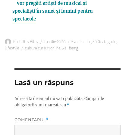
vor pregăti artiști de musical și
specialiști în sunet și lumini pentru
spectacole
Autor
Publicat
Categorii
Radio Itsy Bitsy
1 aprilie 2020
Evenimente
,
Fără categorie
,
Etichete
pe
Lifestyle
cultura
,
cursuri online
,
well being
Lasă un răspuns
Adresa ta de email nu va fi publicată.
Câmpurile
obligatorii sunt marcate cu
*
COMENTARIU
*