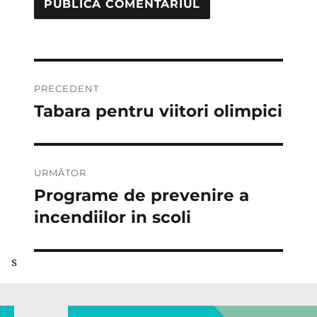
Navigare
PRECEDENT
în
Tabara pentru viitori olimpici
Articolul
anterior:
articole
URMĂTOR
Programe de prevenire a
Articolul
următor:
incendiilor in scoli
s