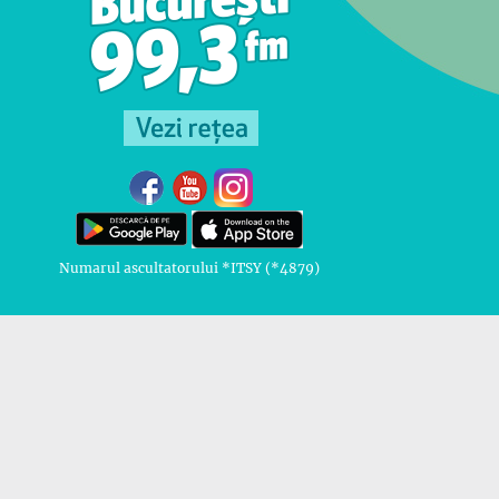
Numarul ascultatorului *ITSY (*4879)