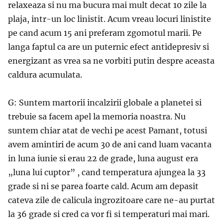
relaxeaza si nu ma bucura mai mult decat 10 zile la
plaja, intr-un loc linistit. Acum vreau locuri linistite
pe cand acum 15 ani preferam zgomotul marii. Pe
langa faptul ca are un puternic efect antidepresiv si
energizant as vrea sa ne vorbiti putin despre aceasta
caldura acumulata.
G: Suntem martorii incalzirii globale a planetei si
trebuie sa facem apel la memoria noastra. Nu
suntem chiar atat de vechi pe acest Pamant, totusi
avem amintiri de acum 30 de ani cand luam vacanta
in luna iunie si erau 22 de grade, luna august era
„luna lui cuptor” , cand temperatura ajungea la 33
grade si ni se parea foarte cald. Acum am depasit
cateva zile de calicula ingrozitoare care ne-au purtat
la 36 grade si cred ca vor fi si temperaturi mai mari.