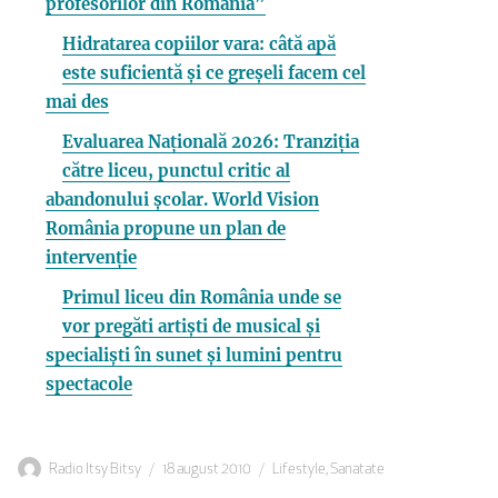
profesorilor din România”
Hidratarea copiilor vara: câtă apă
este suficientă și ce greșeli facem cel
mai des
Evaluarea Națională 2026: Tranziția
către liceu, punctul critic al
abandonului școlar. World Vision
România propune un plan de
intervenție
Primul liceu din România unde se
vor pregăti artiști de musical și
specialiști în sunet și lumini pentru
spectacole
Autor
Publicat
Categorii
Radio Itsy Bitsy
18 august 2010
Lifestyle
,
Sanatate
pe