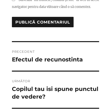
navigator pentru data viitoare când o să comentez.
Navigare
PRECEDENT
în
Efectul de recunostinta
Articolul
anterior:
articole
URMĂTOR
Copilul tau isi spune punctul
Articolul
următor:
de vedere?