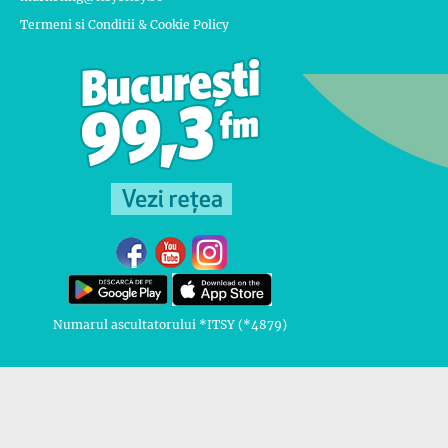
Termeni si Conditii & Cookie Policy
Numarul ascultatorului *ITSY (*4879)