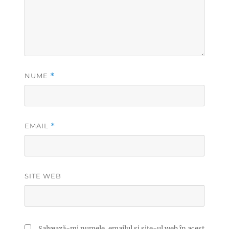
NUME
*
EMAIL
*
SITE WEB
Salvează-mi numele, emailul și site-ul web în acest