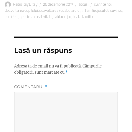
Autor
Publicat
Categorii
Etichete
Radio Itsy Bitsy
28 decembrie 2015
Jocuri
cuvinte noi
,
pe
dezvoltarea copilului
,
dezvoltarea vocabularului
,
in familie
,
jocul de cuvinte
,
scrabble
,
sporirea creativitatii
,
tabla de joc
,
toata familia
Lasă un răspuns
Adresa ta de email nu va fi publicată.
Câmpurile
obligatorii sunt marcate cu
*
COMENTARIU
*