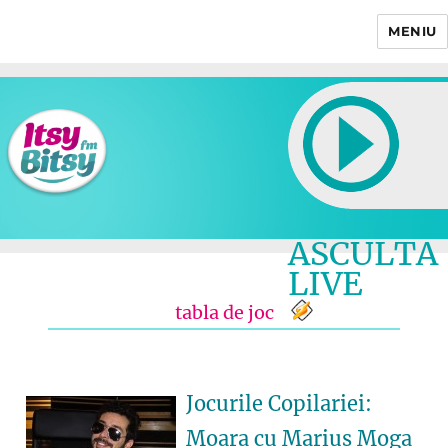
MENIU
Itsy Bitsy
ASCULTA
LIVE
tabla de joc
Jocurile Copilariei:
Moara cu Marius Moga