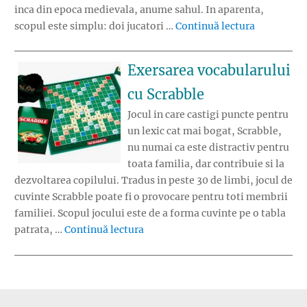
inca din epoca medievala, anume sahul. In aparenta,
„Jocuri de 
scopul este simplu: doi jucatori …
Continuă lectura
Exersarea vocabularului
cu Scrabble
Jocul in care castigi puncte pentru
un lexic cat mai bogat, Scrabble,
nu numai ca este distractiv pentru
toata familia, dar contribuie si la
dezvoltarea copilului. Tradus in peste 30 de limbi, jocul de
cuvinte Scrabble poate fi o provocare pentru toti membrii
familiei. Scopul jocului este de a forma cuvinte pe o tabla
„Exersarea vocabularului cu Scra
patrata, …
Continuă lectura