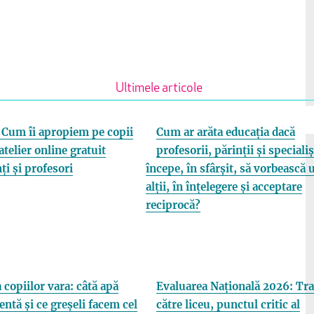
Ultimele articole
Cum îi apropiem pe copii
Cum ar arăta educația dacă
atelier online gratuit
profesorii, părinții și specialiș
ți și profesori
începe, în sfârșit, să vorbească 
alții, în înțelegere și acceptare
reciprocă?
 copiilor vara: câtă apă
Evaluarea Națională 2026: Tra
entă și ce greșeli facem cel
către liceu, punctul critic al