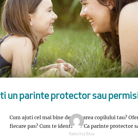
ti un parinte protector sau permis
Cum ajuti cel mai bine dezvoltarea copilului tau? Of
fiecare pas? Cum te identifici? Ca parinte protector 
Autor
Radio Itsy Bitsy