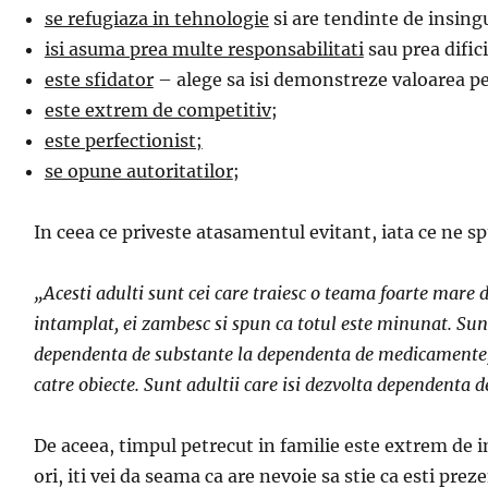
se refugiaza in tehnologie
si are tendinte de insing
isi asuma prea multe responsabilitati
sau prea difici
este sfidator
– alege sa isi demonstreze valoarea pe
este extrem de competitiv
;
este perfectionist;
se opune autoritatilor
;
In ceea ce priveste atasamentul evitant, iata ce ne 
„Acesti adulti sunt cei care traiesc o teama foarte mare 
intamplat, ei zambesc si spun ca totul este minunat. Sun
dependenta de substante la dependenta de medicamente, de
catre obiecte. Sunt adultii care isi dezvolta dependenta d
De aceea, timpul petrecut in familie este extrem de imp
ori, iti vei da seama ca are nevoie sa stie ca esti prez