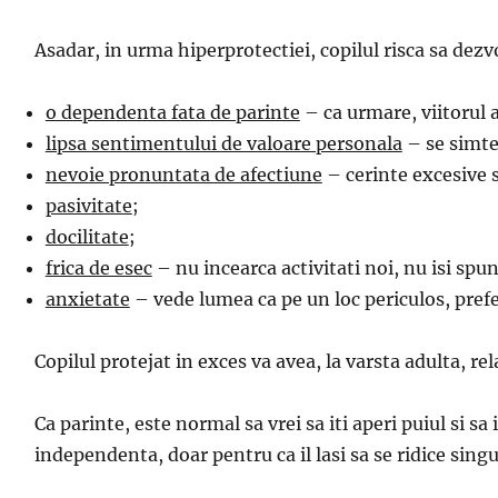
Asadar, in urma
hiperprotectiei
, copilul risca sa d
o dependenta fata de parinte
– ca urmare, viitorul a
lipsa sentimentului de valoare personala
– se simte 
nevoie pronuntata de afectiune
– cerinte excesive 
pasivitate
;
docilitate
;
frica de esec
– nu incearca activitati noi, nu isi spun
anxietate
– vede lumea ca pe un loc periculos, prefera
Copilul protejat in exces va avea, la varsta adulta, re
Ca parinte, este normal sa vrei sa iti aperi puiul si sa i
independenta, doar pentru ca il lasi sa se ridice singu