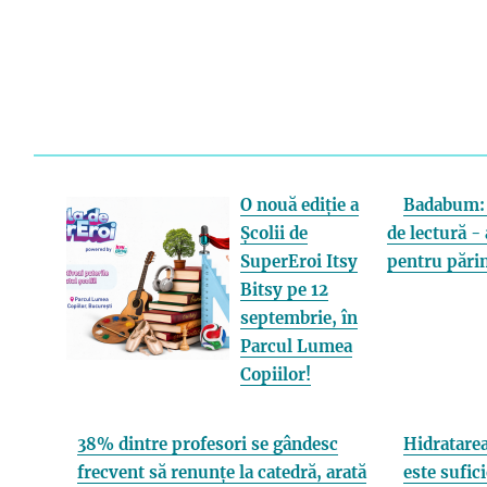
O nouă ediție a
Badabum: 
Școlii de
de lectură - 
SuperEroi Itsy
pentru părin
Bitsy pe 12
septembrie, în
Parcul Lumea
Copiilor!
38% dintre profesori se gândesc
Hidratarea
frecvent să renunțe la catedră, arată
este sufici