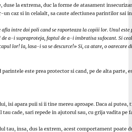
te, duse la extrema, duc la forme de atasament insecuriz
un caz si in celalalt, sa caute afectiunea parintilor sai in r
e afla intre doi poli cand se raporteaza la copiii lor. Unul este 
ul de a-i supraproteja, faptul de a-i imbratisa sufocant. Si ce
apul lor! Ia, lasa-i sa se descurce!» Si, ca atare, o oarecare d
parintele este prea protector si cand, pe de alta parte, e
, isi apara puii si ii tine mereu aproape. Daca ai putea, ti
tau cade, sari repede in ajutorul sau, cu grija vadita pe f
pilul tau, insa, dus la extrem, acest comportament poate du