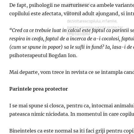
De fapt, psihologii ne marturisesc ca ambele varian
Publicat
26 aprilie 2016
pe
copilului este afectata, viitorul adult ajungand, si intr-
Categorii
Lifestyle
Etichete
dezvoltarea copilului
,
in familie
,
parinte permisiv
,
parinte protector
,
“
Cred ca ce trebuie luat in calcul este faptul ca parintii s
timp cu copilul
respira in ceafa, faptul de a incerca de a-i cocolosi, fapt
(cum se spune in popor) sa le sufli in fund? Ia, lasa-i de c
psihoterapeutul Bogdan Ion.
Mai departe, vom trece in revista ce se intampla cand 
Parintele prea protector
I se mai spune si closca, pentru ca, intocmai animalului
pateasca nimic niciodata. In momentul in care copilul 
Bineinteles ca este normal sa iti faci griji pentru co