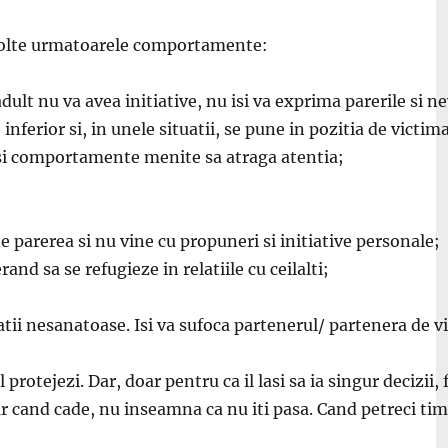
ezvolte urmatoarele comportamente:
dult nu va avea initiative, nu isi va exprima parerile si 
inferior si, in unele situatii, se pune in pozitia de victim
si comportamente menite sa atraga atentia;
e parerea si nu vine cu propuneri si initiative personale;
nd sa se refugieze in relatiile cu ceilalti;
latii nesanatoase. Isi va sufoca partenerul/ partenera de v
l protejezi. Dar, doar pentru ca il lasi sa ia singur decizii, 
r cand cade, nu inseamna ca nu iti pasa. Cand petreci timp c