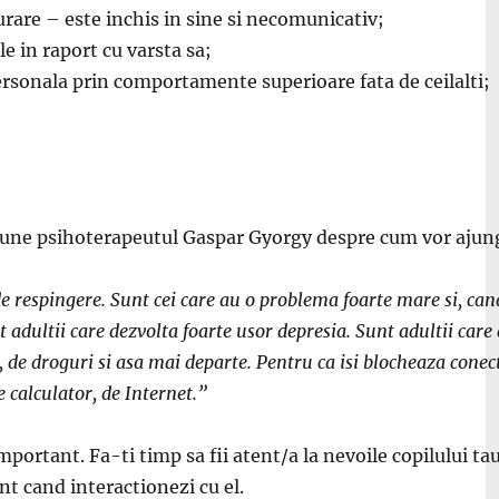
urare – este inchis in sine si necomunicativ;
le in raport cu varsta sa;
rsonala prin comportamente superioare fata de ceilalti;
spune psihoterapeutul Gaspar Gyorgy despre cum vor ajunge
de respingere. Sunt cei care au o problema foarte mare si, ca
t adultii care dezvolta foarte usor depresia. Sunt adultii ca
 droguri si asa mai departe. Pentru ca isi blocheaza conecta
e calculator, de Internet.”
ortant. Fa-ti timp sa fii atent/a la nevoile copilului tau, 
ent cand interactionezi cu el.