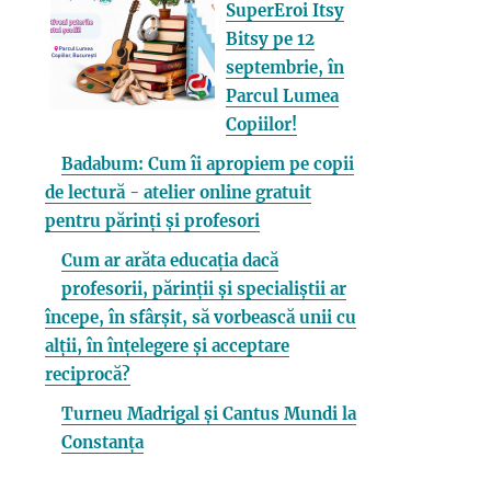
SuperEroi Itsy
Bitsy pe 12
septembrie, în
Parcul Lumea
Copiilor!
Badabum: Cum îi apropiem pe copii
de lectură - atelier online gratuit
pentru părinți și profesori
Cum ar arăta educația dacă
profesorii, părinții și specialiștii ar
începe, în sfârșit, să vorbească unii cu
alții, în înțelegere și acceptare
reciprocă?
Turneu Madrigal și Cantus Mundi la
Constanța