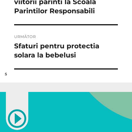
anterior:
viitorii parinti la Scoala
articole
Parintilor Responsabili
URMĂTOR
Sfaturi pentru protectia
Articolul
următor:
solara la bebelusi
s