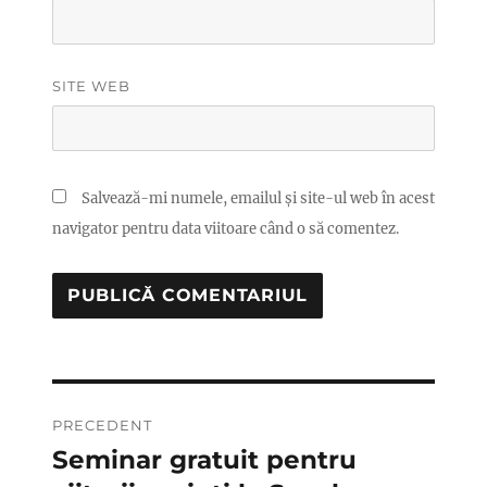
SITE WEB
Salvează-mi numele, emailul și site-ul web în acest
navigator pentru data viitoare când o să comentez.
Navigare
PRECEDENT
în
Seminar gratuit pentru
Articolul