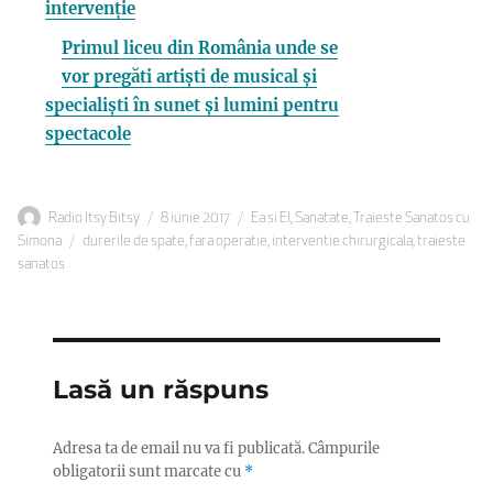
intervenție
Primul liceu din România unde se
vor pregăti artiști de musical și
specialiști în sunet și lumini pentru
spectacole
Autor
Publicat
Categorii
Radio Itsy Bitsy
8 iunie 2017
Ea si El
,
Sanatate
,
Traieste Sanatos cu
Etichete
pe
Simona
durerile de spate
,
fara operatie
,
interventie chirurgicala
,
traieste
sanatos
Lasă un răspuns
Adresa ta de email nu va fi publicată.
Câmpurile
obligatorii sunt marcate cu
*