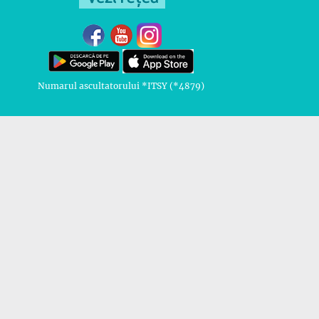
Numarul ascultatorului *ITSY (*4879)