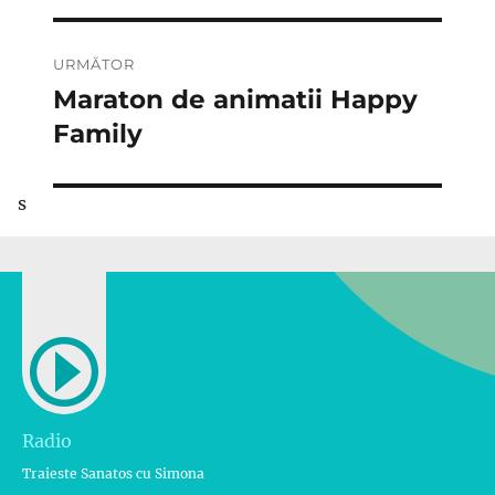
URMĂTOR
Maraton de animatii Happy
Articolul
următor:
Family
s
Radio
Traieste Sanatos cu Simona