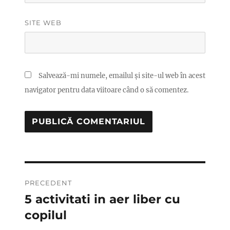
SITE WEB
Salvează-mi numele, emailul și site-ul web în acest
navigator pentru data viitoare când o să comentez.
Navigare
PRECEDENT
în
5 activitati in aer liber cu
Articolul
anterior:
copilul
articole