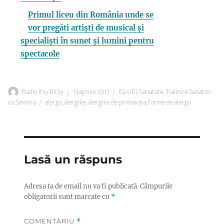
Primul liceu din România unde se
vor pregăti artiști de musical și
specialiști în sunet și lumini pentru
spectacole
Autor
Publicat
Categorii
Radio Itsy Bitsy
13 aprilie 2017
Ea si El
,
Sanatate
,
Traieste Sanatos
Etichete
pe
cu Simona
alergii
,
alergiile
,
alergiile de primavara
,
forme de alergii
Lasă un răspuns
Adresa ta de email nu va fi publicată.
Câmpurile
obligatorii sunt marcate cu
*
COMENTARIU
*