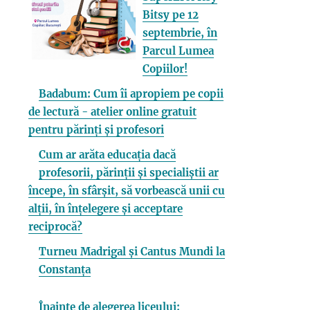
Bitsy pe 12
septembrie, în
Parcul Lumea
Copiilor!
Badabum: Cum îi apropiem pe copii
de lectură - atelier online gratuit
pentru părinți și profesori
Cum ar arăta educația dacă
profesorii, părinții și specialiștii ar
începe, în sfârșit, să vorbească unii cu
alții, în înțelegere și acceptare
reciprocă?
Turneu Madrigal și Cantus Mundi la
Constanța
Înainte de alegerea liceului: