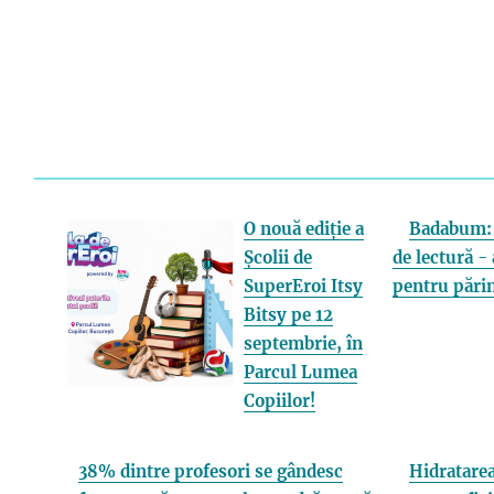
O nouă ediție a
Badabum: 
Școlii de
de lectură - 
SuperEroi Itsy
pentru părin
Bitsy pe 12
septembrie, în
Parcul Lumea
Copiilor!
38% dintre profesori se gândesc
Hidratarea