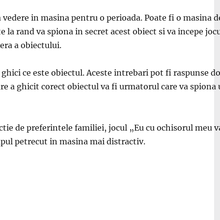
la vedere in masina pentru o perioada. Poate fi o masina 
ste la rand va spiona in secret acest obiect si va incepe j
era a obiectului.
a ghici ce este obiectul. Aceste intrebari pot fi raspunse
are a ghicit corect obiectul va fi urmatorul care va spion
nctie de preferintele familiei, jocul „Eu cu ochisorul meu v
mpul petrecut in masina mai distractiv.