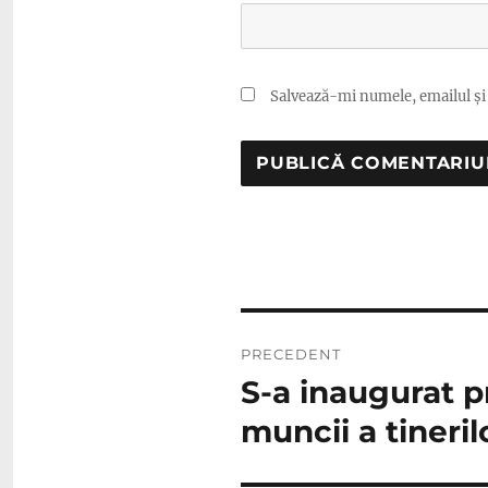
Salvează-mi numele, emailul și 
Navigare
PRECEDENT
în
S-a inaugurat p
Articolul
anterior:
articole
muncii a tineril