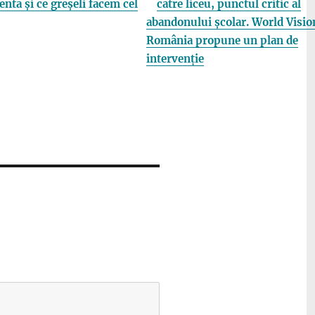
entă și ce greșeli facem cel
către liceu, punctul critic al
abandonului școlar. World Visio
România propune un plan de
intervenție