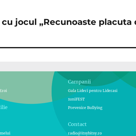
 cu jocul „Recunoaste placuta
Campanii
Eroi
Gala Lideri pentru Liderasi
1uniFEST
ilie
Prevenire Bullying
Contact
umelui
radio@itsybitsy.ro