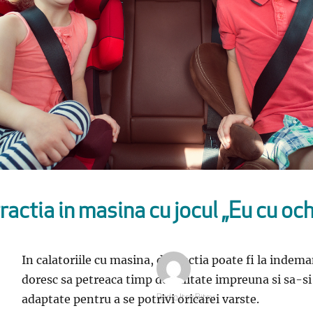
actia in masina cu jocul „Eu cu oc
In calatoriile cu masina, distractia poate fi la indema
doresc sa petreaca timp de calitate impreuna si sa-si 
adaptate pentru a se potrivi oricarei varste.
Autor
Radio Itsy Bitsy