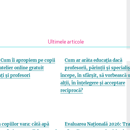
Ultimele articole
Cum îi apropiem pe copii
Cum ar arăta educația dacă
atelier online gratuit
profesorii, părinții și specialiș
ți și profesori
începe, în sfârșit, să vorbească 
alții, în înțelegere și acceptare
reciprocă?
 copiilor vara: câtă apă
Evaluarea Națională 2026: Tra