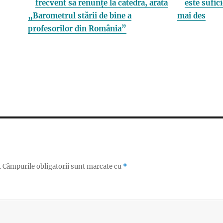
frecvent să renunțe la catedră, arată
este sufici
„Barometrul stării de bine a
mai des
profesorilor din România”
.
Câmpurile obligatorii sunt marcate cu
*