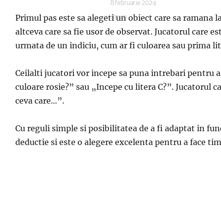
Publicat
8 februarie 2024
pe
Primul pas este sa alegeti un obiect care sa ramana 
Categorii
Jocuri
altceva care sa fie usor de observat. Jucatorul care e
urmata de un indiciu, cum ar fi culoarea sau prima lit
Ceilalti jucatori vor incepe sa puna intrebari pentru 
culoare rosie?” sau „Incepe cu litera C?”. Jucatorul c
ceva care…”.
Cu reguli simple si posibilitatea de a fi adaptat in fu
deductie si este o alegere excelenta pentru a face ti