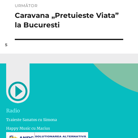
URMĂTOR
Caravana „Pretuieste Viata”
Articolul
următor:
la Bucuresti
s
Radio
Traieste Sanatos cu Simona
Happy Music cu Marius