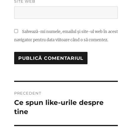
SITE WEB
Salvează-mi numele, emailul și site-ul web în acest
navigator pentru data viitoare când o să comentez.
Navigare
PRECEDENT
în
Ce spun like-urile despre
Articolul
anterior:
tine
articole