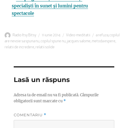
specialiști în sunet și lumini pentru
spectacole
Autor
Publicat
Categorii
Etichete
Radio Itsy Bitsy
11 iunie 2014
Video-meditatii
a refuza
,
copilul
pe
are nevoie sa spuna nu
,
copilul spune nu
,
jacques salome
,
metoda espere
,
relatii de incredere
,
relatii solide
Lasă un răspuns
Adresa ta de email nu va fi publicată.
Câmpurile
obligatorii sunt marcate cu
*
COMENTARIU
*