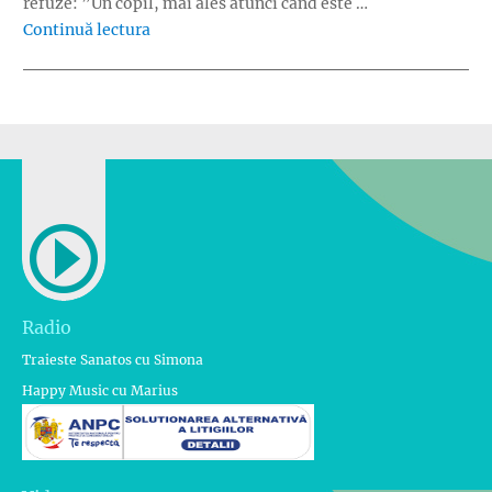
refuze: ”Un copil, mai ales atunci cand este …
„Cum sa refuz”
Continuă lectura
Radio
Traieste Sanatos cu Simona
Happy Music cu Marius