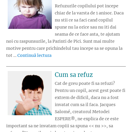
Refuzurile copilului pot incepe
chiar de la varsta de 1 anisor. Daca
nu stii ce sa faci cand copilul
spune nu la orice sau nu iti dai
seama de ce face asta, te ajutam
noi cu raspunsurile, la Parinti de Pici. Sunt mai multe
motive pentru care prichindelul tau incepe sa se opuna la
„Copilul spune NU la orice? Exista solut
tot …
Continuă lectura
Cum sa refuz
Cat de greu poate fi sa refuzi?
Pentru un copil, acest gest poate fi
extrem de dificil, daca nu a fost
invatat cum sa il faca. Jacques
Salomé, creatorul Metodei
ESPERE®, ne explica de ce este
important sa ne invatam copiii sa spuna << nu >>, sa