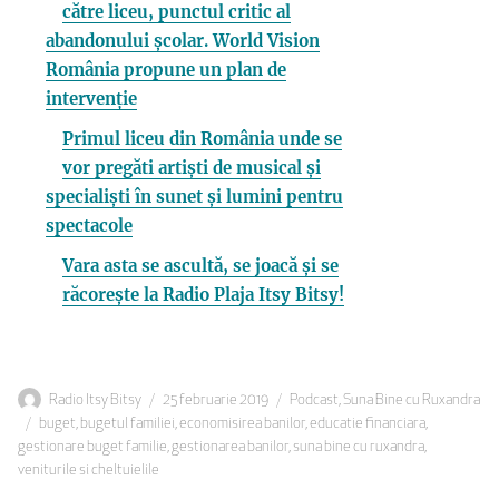
către liceu, punctul critic al
abandonului școlar. World Vision
România propune un plan de
intervenție
Primul liceu din România unde se
vor pregăti artiști de musical și
specialiști în sunet și lumini pentru
spectacole
Vara asta se ascultă, se joacă și se
răcorește la Radio Plaja Itsy Bitsy!
Autor
Publicat
Categorii
Radio Itsy Bitsy
25 februarie 2019
Podcast
,
Suna Bine cu Ruxandra
Etichete
pe
buget
,
bugetul familiei
,
economisirea banilor
,
educatie financiara
,
gestionare buget familie
,
gestionarea banilor
,
suna bine cu ruxandra
,
veniturile si cheltuielile