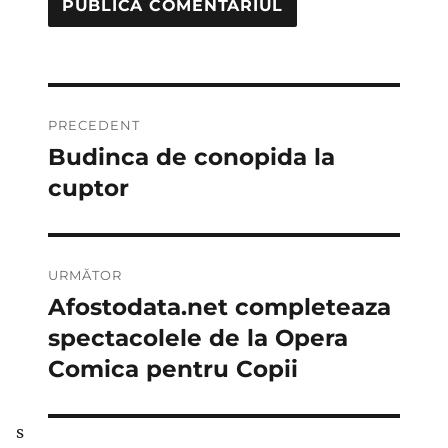
Navigare
PRECEDENT
în
Budinca de conopida la
Articolul
anterior:
cuptor
articole
URMĂTOR
Afostodata.net completeaza
Articolul
următor:
spectacolele de la Opera
Comica pentru Copii
s