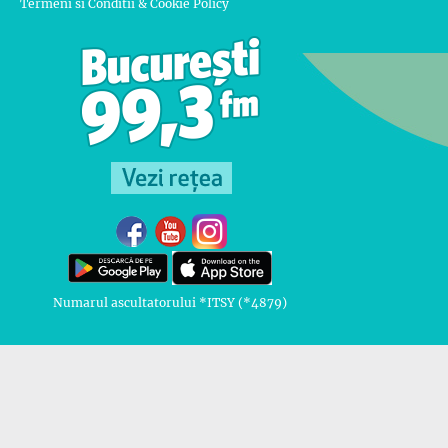
Termeni si Conditii & Cookie Policy
Numarul ascultatorului *ITSY (*4879)