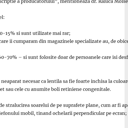
nscriptie a producatorului
”, mentioneaza dr. Raluca Moise
el:
10-15% si sunt utilizate mai rar;
 care ii cumparam din magazinele specializate au, de obice
 60-70% – si sunt folosite
doar de persoanele care isi desf
 neaparat necesar ca lentila sa fie foarte inchisa la culoar
et sau cele cu anumite boli retiniene congenitale.
de stralucirea soarelui de pe suprafete plane, cum ar fi ap
lefonului mobil,
tinand ochelarii perpendicular pe ecran;