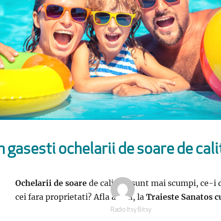
 gasesti ochelarii de soare de cali
Ochelarii de soare
de calitate sunt mai scumpi, ce-i dr
cei fara proprietati? Afla acum, la
Traieste Sanatos 
Autor
Radio Itsy Bitsy