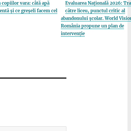
 copiilor vara: câtă apă
Evaluarea Națională 2026: Tra
entă și ce greșeli facem cel
către liceu, punctul critic al
abandonului școlar. World Visio
România propune un plan de
intervenție