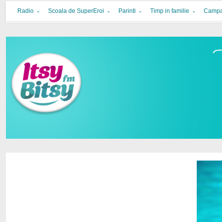
Itsy Bitsy
bucurie in familie
Radio
Scoala de SuperEroi
Parinti
Timp in familie
Campa