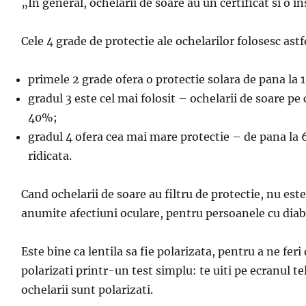
„
I
n general, ochelarii de soare au un certificat si o i
Cele 4 grade de protectie ale ochelarilor folosesc astf
primele 2 grade ofera o protectie solara de pana la 
gradul 3 este cel mai folosit – ochelarii de soare pe
40%;
gradul 4 ofera cea mai mare protectie – de pana la
ridicata.
C
and ochelarii de soare au filtru de protectie, nu este
anumite afectiuni oculare, pentru persoanele cu diab
Este
bine ca lentila sa fie polarizata,
pentru a ne feri 
polarizati printr-un test simplu: te uiti pe ecranul
te
ochelarii sunt polarizati.