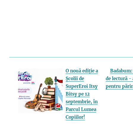
O nouă ediție a
Badabum: 
Școlii de
de lectură - 
SuperEroi Itsy
pentru părin
Bitsy pe 12
septembrie, în
Parcul Lumea
Copiilor!