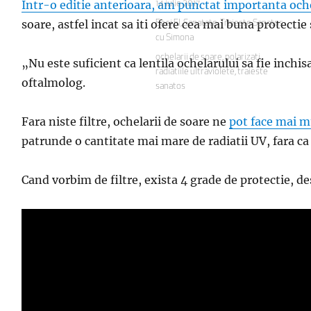
Intr-o editie anterioara, am punctat importanta ochela
Publicat
14 iulie 2017
pe
soare, astfel incat sa iti ofere cea mai buna protectie 
Categorii
Ea si El
,
Sanatate
,
Traieste Sanatos
cu Simona
Etichete
ochelarii de soare
,
polarizati
,
„Nu este suficient ca lentila ochelarului sa fie inchisa
radiatiile ultraviolete
,
traieste
oftalmolog.
sanatos
Fara niste filtre, ochelarii de soare ne
pot face mai m
patrunde o cantitate mai mare de radiatii UV, fara c
Cand vorbim de filtre, exista 4 grade de protectie, d