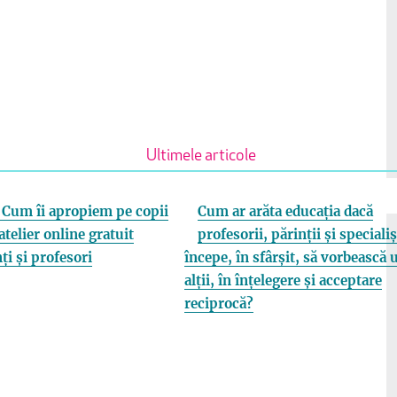
Ultimele articole
Cum îi apropiem pe copii
Cum ar arăta educația dacă
atelier online gratuit
profesorii, părinții și specialiș
ți și profesori
începe, în sfârșit, să vorbească 
alții, în înțelegere și acceptare
reciprocă?