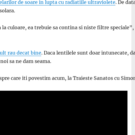
rilor de soare in lupta cu radiatiile ultraviolete
. De dat
solara.
 la culoare, ea trebuie sa contina si niste filtre
speciale”, 
ult rau decat bine
. Daca lentilele sunt doar intunecate, dar 
a noi sa ne dam seama.
espre care iti povestim acum, la Traieste Sanatos cu Simo