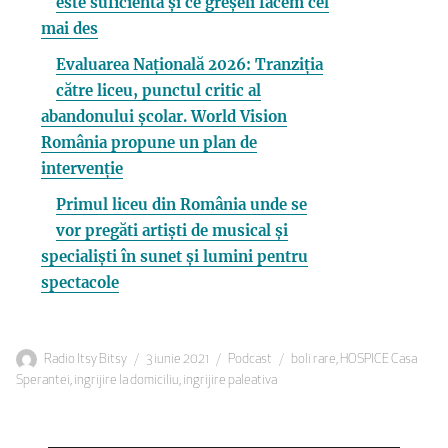
este suficientă și ce greșeli facem cel
mai des
Evaluarea Națională 2026: Tranziția
către liceu, punctul critic al
abandonului școlar. World Vision
România propune un plan de
intervenție
Primul liceu din România unde se
vor pregăti artiști de musical și
specialiști în sunet și lumini pentru
spectacole
Autor
Publicat
Categorii
Etichete
Radio Itsy Bitsy
3 iunie 2021
Podcast
boli rare
,
HOSPICE Casa
pe
Sperantei
,
ingrijire la domiciliu
,
ingrijire paleativa