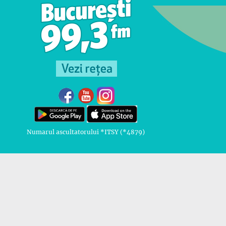
Numarul ascultatorului *ITSY (*4879)