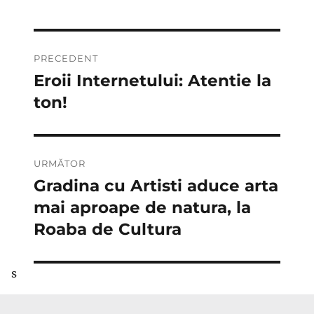
Navigare
PRECEDENT
în
Eroii Internetului: Atentie la
Articolul
anterior:
ton!
articole
URMĂTOR
Gradina cu Artisti aduce arta
Articolul
următor:
mai aproape de natura, la
Roaba de Cultura
s