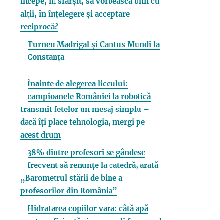
începe, în sfârșit, să vorbească unii cu
alții, în înțelegere și acceptare
reciprocă?
Turneu Madrigal și Cantus Mundi la
Constanța
Înainte de alegerea liceului:
campioanele României la robotică
transmit fetelor un mesaj simplu –
dacă îți place tehnologia, mergi pe
acest drum
38% dintre profesori se gândesc
frecvent să renunțe la catedră, arată
„Barometrul stării de bine a
profesorilor din România”
Hidratarea copiilor vara: câtă apă