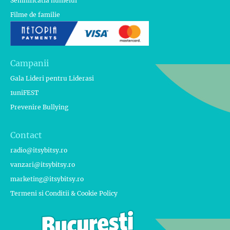
Semnificatia numelui
Filme de familie
Campanii
Gala Lideri pentru Liderasi
1uniFEST
Prevenire Bullying
Contact
radio@itsybitsy.ro
vanzari@itsybitsy.ro
marketing@itsybitsy.ro
Termeni si Conditii & Cookie Policy