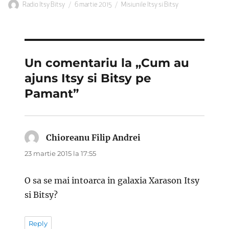
Autor
Publicat
Categorii
Radio Itsy Bitsy
6 martie 2015
Misiunile Itsy si Bitsy
pe
Un comentariu la „Cum au
ajuns Itsy si Bitsy pe
Pamant”
Chioreanu Filip Andrei
spune:
23 martie 2015 la 17:55
O sa se mai intoarca in galaxia Xarason Itsy
si Bitsy?
Reply