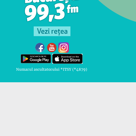
Numarul ascultatorului *ITSY (*4879)