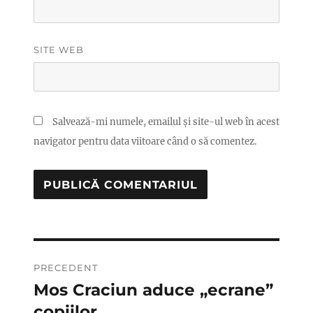
SITE WEB
Salvează-mi numele, emailul și site-ul web în acest
navigator pentru data viitoare când o să comentez.
Navigare
PRECEDENT
în
Mos Craciun aduce „ecrane”
Articolul
anterior:
copiilor