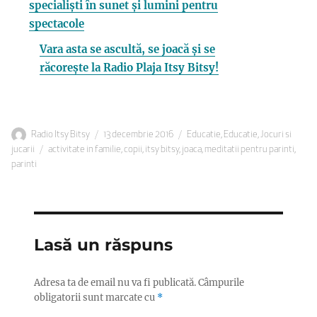
specialiști în sunet și lumini pentru
spectacole
Vara asta se ascultă, se joacă și se
răcorește la Radio Plaja Itsy Bitsy!
Autor
Publicat
Categorii
Radio Itsy Bitsy
13 decembrie 2016
Educatie
,
Educatie
,
Jocuri si
Etichete
pe
jucarii
activitate in familie
,
copii
,
itsy bitsy
,
joaca
,
meditatii pentru parinti
,
parinti
Lasă un răspuns
Adresa ta de email nu va fi publicată.
Câmpurile
obligatorii sunt marcate cu
*