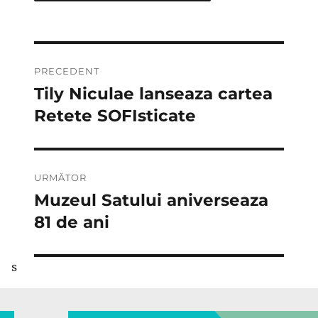
Navigare
PRECEDENT
în
Tily Niculae lanseaza cartea
Articolul
anterior:
Retete SOFIsticate
articole
URMĂTOR
Muzeul Satului aniverseaza
Articolul
următor:
81 de ani
s