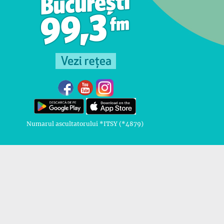
Numarul ascultatorului *ITSY (*4879)