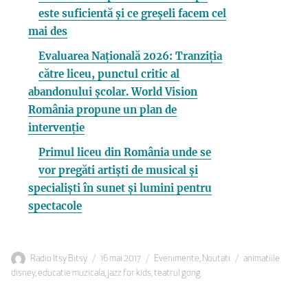
este suficientă și ce greșeli facem cel
mai des
Evaluarea Națională 2026: Tranziția
către liceu, punctul critic al
abandonului școlar. World Vision
România propune un plan de
intervenție
Primul liceu din România unde se
vor pregăti artiști de musical și
specialiști în sunet și lumini pentru
spectacole
Autor
Publicat
Categorii
Etichete
Radio Itsy Bitsy
16 mai 2017
Evenimente
,
Noutati
animatiile
pe
disney
,
educatie muzicala
,
jazz for kids
,
teatrul gong