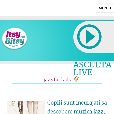
MENIU
Itsy Bitsy
ASCULTA
LIVE
jazz for kids
Copiii sunt incurajati sa
descopere muzica jazz,