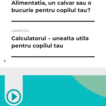
în
Alimentatia, un calvar sau o
Articolul
anterior:
bucurie pentru copilul tau?
articole
URMĂTOR
Calculatorul – unealta utila
Articolul
următor:
pentru copilul tau
s