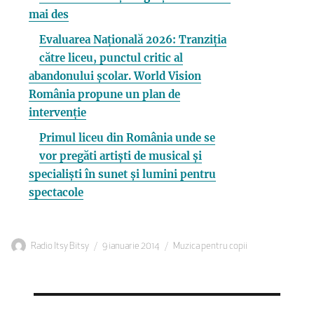
mai des
Evaluarea Națională 2026: Tranziția
către liceu, punctul critic al
abandonului școlar. World Vision
România propune un plan de
intervenție
Primul liceu din România unde se
vor pregăti artiști de musical și
specialiști în sunet și lumini pentru
spectacole
Autor
Publicat
Categorii
Radio Itsy Bitsy
9 ianuarie 2014
Muzica pentru copii
pe