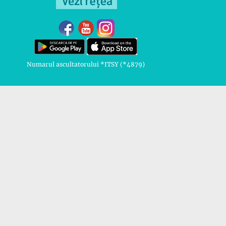
Numarul ascultatorului *ITSY (*4879)