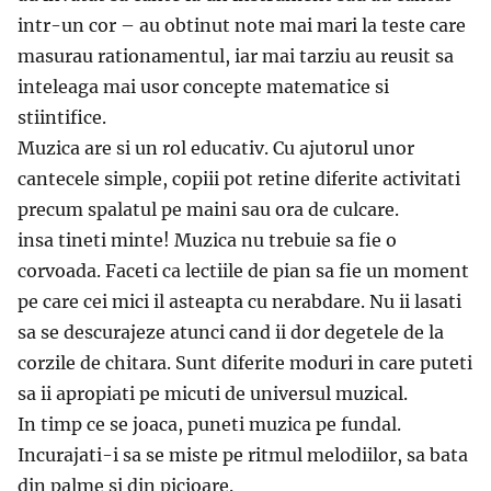
intr-un cor – au obtinut note mai mari la teste care
masurau rationamentul, iar mai tarziu au reusit sa
inteleaga mai usor concepte matematice si
stiintifice.
Muzica are si un rol educativ. Cu ajutorul unor
cantecele simple, copiii pot retine diferite activitati
precum spalatul pe maini sau ora de culcare.
insa tineti minte! Muzica nu trebuie sa fie o
corvoada. Faceti ca lectiile de pian sa fie un moment
pe care cei mici il asteapta cu nerabdare. Nu ii lasati
sa se descurajeze atunci cand ii dor degetele de la
corzile de chitara. Sunt diferite moduri in care puteti
sa ii apropiati pe micuti de universul muzical.
In timp ce se joaca, puneti muzica pe fundal.
Incurajati-i sa se miste pe ritmul melodiilor, sa bata
din palme si din picioare.