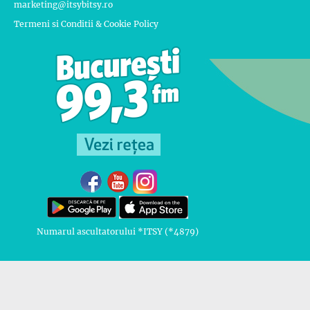
marketing@itsybitsy.ro
Termeni si Conditii & Cookie Policy
Numarul ascultatorului *ITSY (*4879)