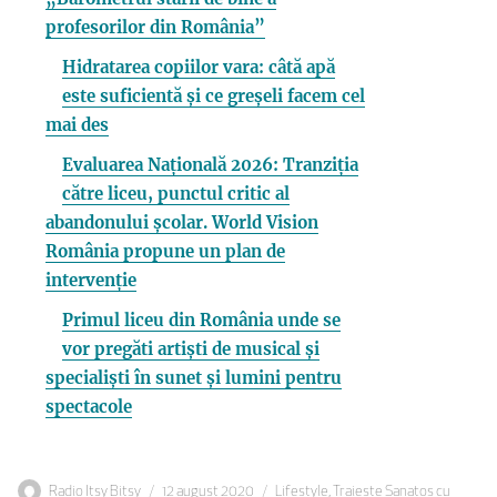
profesorilor din România”
Hidratarea copiilor vara: câtă apă
este suficientă și ce greșeli facem cel
mai des
Evaluarea Națională 2026: Tranziția
către liceu, punctul critic al
abandonului școlar. World Vision
România propune un plan de
intervenție
Primul liceu din România unde se
vor pregăti artiști de musical și
specialiști în sunet și lumini pentru
spectacole
Autor
Publicat
Categorii
Radio Itsy Bitsy
12 august 2020
Lifestyle
,
Traieste Sanatos cu