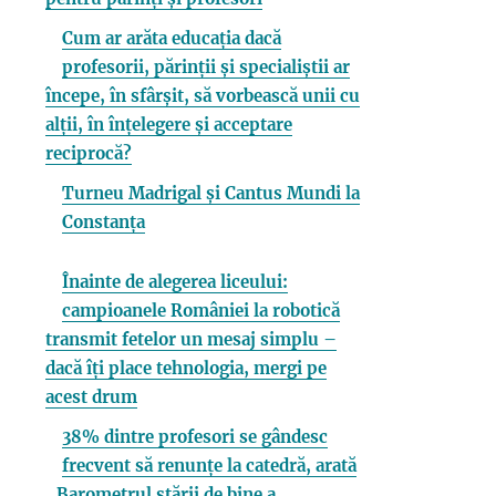
Cum ar arăta educația dacă
profesorii, părinții și specialiștii ar
începe, în sfârșit, să vorbească unii cu
alții, în înțelegere și acceptare
reciprocă?
Turneu Madrigal și Cantus Mundi la
Constanța
Înainte de alegerea liceului:
campioanele României la robotică
transmit fetelor un mesaj simplu –
dacă îți place tehnologia, mergi pe
acest drum
38% dintre profesori se gândesc
frecvent să renunțe la catedră, arată
„Barometrul stării de bine a