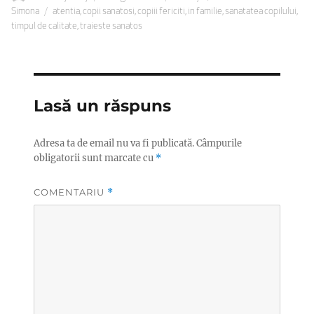
Etichete
pe
Simona
atentia
,
copii sanatosi
,
copiii fericiti
,
in familie
,
sanatatea copilului
,
timpul de calitate
,
traieste sanatos
Lasă un răspuns
Adresa ta de email nu va fi publicată.
Câmpurile
obligatorii sunt marcate cu
*
COMENTARIU
*