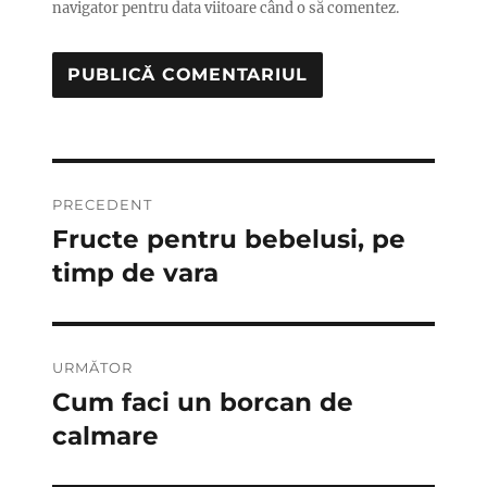
navigator pentru data viitoare când o să comentez.
Navigare
PRECEDENT
în
Fructe pentru bebelusi, pe
Articolul
anterior:
timp de vara
articole
URMĂTOR
Cum faci un borcan de
Articolul
următor:
calmare