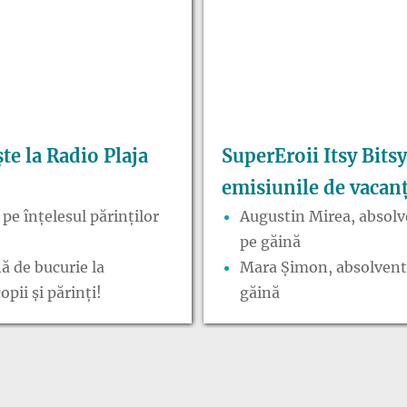
ște la Radio Plaja
SuperEroii Itsy Bitsy
emisiunile de vacan
pe înțelesul părinților
Augustin Mirea, absolve
pe găină
ă de bucurie la
Mara Șimon, absolventă 
pii și părinți!
găină