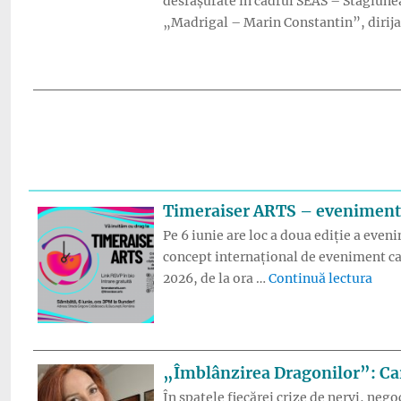
desfășurate în cadrul SEAS – Stagiunea
„Madrigal – Marin Constantin”, dirij
Timeraiser ARTS – eveniment gr
Pe 6 iunie are loc a doua ediție a even
concept internațional de eveniment car
„Tim
2026, de la ora …
Continuă lectura
„Îmblânzirea Dragonilor”: Card
În spatele fiecărei crize de nervi, neg