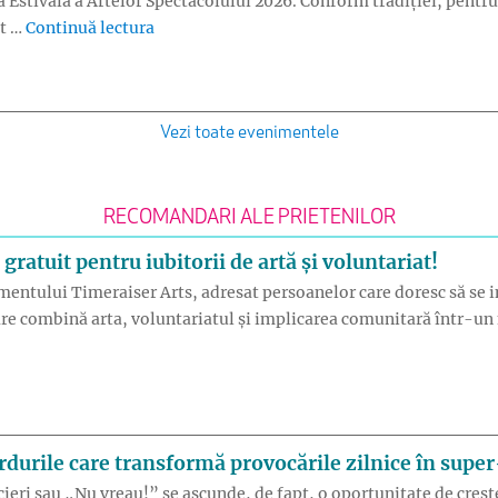
 Estivală a Artelor Spectacolului 2026. Conform tradiției, pentru
„Turneu Madrigal și Cantus Mundi la Const
at …
Continuă lectura
Vezi toate evenimentele
RECOMANDARI ALE PRIETENILOR
atuit pentru iubitorii de artă și voluntariat!
imentului Timeraiser Arts, adresat persoanelor care doresc să se i
e combină arta, voluntariatul și implicarea comunitară într-un mo
eraiser ARTS – eveniment gratuit pentru iubitorii de artă și vol
urile care transformă provocările zilnice în super-
ocieri sau „Nu vreau!” se ascunde, de fapt, o oportunitate de creșt