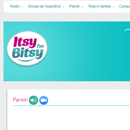
Itsy Bitsy
bucurie in familie
Radio
Scoala de SuperEroi
Parinti
Timp in familie
Campa
Parinti