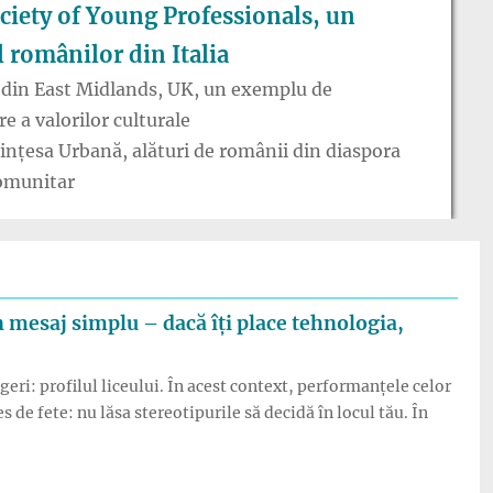
iety of Young Professionals, un
 românilor din Italia
 din East Midlands, UK, un exemplu de
e a valorilor culturale
ințesa Urbană, alături de românii din diaspora
comunitar
n mesaj simplu – dacă îți place tehnologia,
eri: profilul liceului. În acest context, performanțele celor
de fete: nu lăsa stereotipurile să decidă în locul tău. În
etelor un mesaj simplu – dacă îți place tehnologia, mergi pe ace