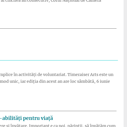
 al cincilea an consecutiv, Corul Național de Cameră
anța”
mplice în activități de voluntariat. Timeraiser Arts este un
d unic, iar ediția din acest an are loc sâmbătă, 6 iunie
untariat!”
abilități pentru viață
ere și învățare. Important e ca noi, părinții, să învățăm cum