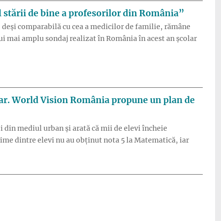
 stării de bine a profesorilor din România”
ă, deși comparabilă cu cea a medicilor de familie, rămâne
ui mai amplu sondaj realizat în România în acest an școlar
sc frecvent să renunțe la catedră, arată „Barometrul stării de b
olar. World Vision România propune un plan de
 din mediul urban și arată că mii de elevi încheie
eime dintre elevi nu au obținut nota 5 la Matematică, iar
l critic al abandonului școlar. World Vision România propune un 