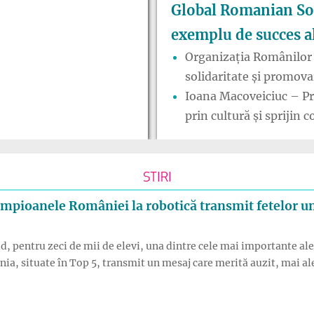
Global Romanian Soc
exemplu de succes al
Organizația Românilor
solidaritate și promovar
Ioana Macoveiciuc – Pr
prin cultură și sprijin 
STIRI
campioanele României la robotică transmit fetelor u
, pentru zeci de mii de elevi, una dintre cele mai importante aleg
, situate în Top 5, transmit un mesaj care merită auzit, mai ales 
 alegerea liceului: campioanele României la robotică transmit f