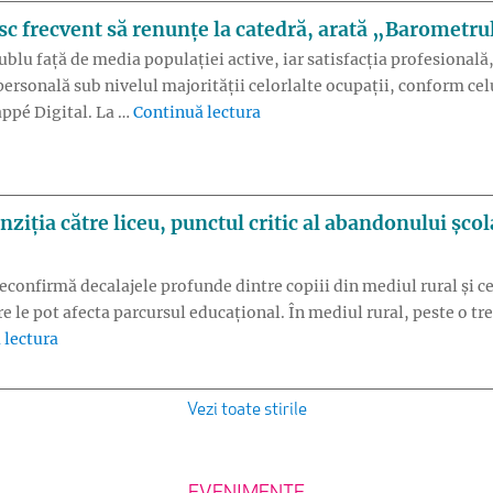
c frecvent să renunțe la catedră, arată „Barometrul
dublu față de media populației active, iar satisfacția profesional
rsonală sub nivelul majorității celorlalte ocupații, conform cel
„38% dintre profesori se gânde
appé Digital. La …
Continuă lectura
ziția către liceu, punctul critic al abandonului șc
confirmă decalajele profunde dintre copiii din mediul rural și cei
re le pot afecta parcursul educațional. În mediul rural, peste o tr
„Evaluarea Națională 2026: Tranziția către liceu, punctu
 lectura
Vezi toate stirile