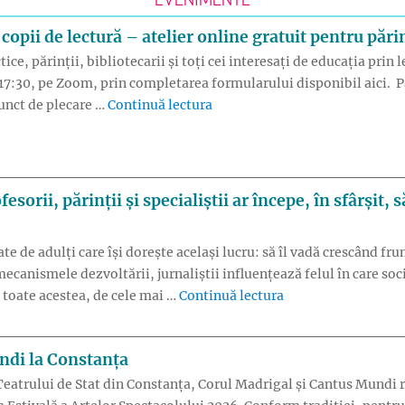
EVENIMENTE
pii de lectură – atelier online gratuit pentru părin
ice, părinții, bibliotecarii și toți cei interesați de educația prin
a 17:30, pe Zoom, prin completarea formularului disponibil aici. P
„Badabum: Cum îi apropiem pe c
punct de plecare …
Continuă lectura
orii, părinții și specialiștii ar începe, în sfârșit, s
ate de adulți care își dorește același lucru: să îl vadă crescând fru
mecanismele dezvoltării, jurnaliștii influențează felul în care so
„Cum ar arăta educaț
u toate acestea, de cele mai …
Continuă lectura
ndi la Constanța
a Teatrului de Stat din Constanța, Corul Madrigal și Cantus Mundi r