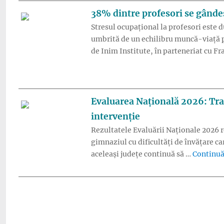
38% dintre profesori se gândes
Stresul ocupațional la profesori este 
umbrită de un echilibru muncă-viață pe
de Inim Institute, în parteneriat cu Fr
Evaluarea Națională 2026: Tran
intervenție
Rezultatele Evaluării Naționale 2026 re
gimnaziul cu dificultăți de învățare ca
aceleași județe continuă să …
Continuă