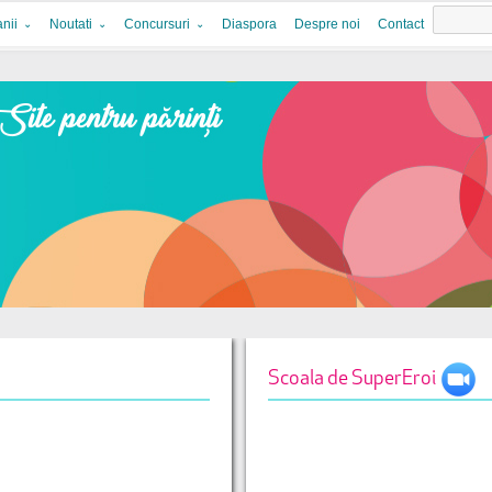
nii
Noutati
Concursuri
Diaspora
Despre noi
Contact
Scoala de SuperEroi