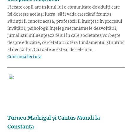
Fiecare copil are în jurul lui o comunitate de adulți care
își dorește același lucru: să îl vadă crescând frumos.
Părinții îl cunosc acasă, profesorii îl însoțesc în procesul
învățării, psihologii înțeleg mecanismele dezvoltării,
jurnaliștii influențează felul în care societatea vorbește
despre educație, cercetătorii oferă fundamentul științific
al deciziilor. Cu toate acestea, de cele mai …
„Cum ar arăta educația dacă profesorii, părinți
Continuă lectura
Turneu Madrigal și Cantus Mundi la
Constanța