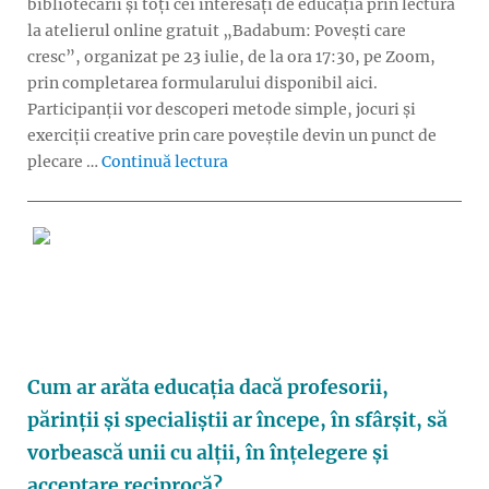
bibliotecarii și toți cei interesați de educația prin lectură
la atelierul online gratuit „Badabum: Povești care
cresc”, organizat pe 23 iulie, de la ora 17:30, pe Zoom,
prin completarea formularului disponibil aici.
Participanții vor descoperi metode simple, jocuri și
exerciții creative prin care poveștile devin un punct de
„Badabum: Cum îi apropiem pe copii
plecare …
Continuă lectura
Cum ar arăta educația dacă profesorii,
părinții și specialiștii ar începe, în sfârșit, să
vorbească unii cu alții, în înțelegere și
acceptare reciprocă?