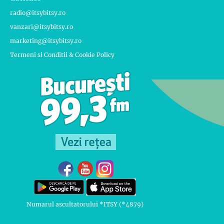
radio@itsybitsy.ro
vanzari@itsybitsy.ro
marketing@itsybitsy.ro
Termeni si Conditii & Cookie Policy
Numarul ascultatorului *ITSY (*4879)