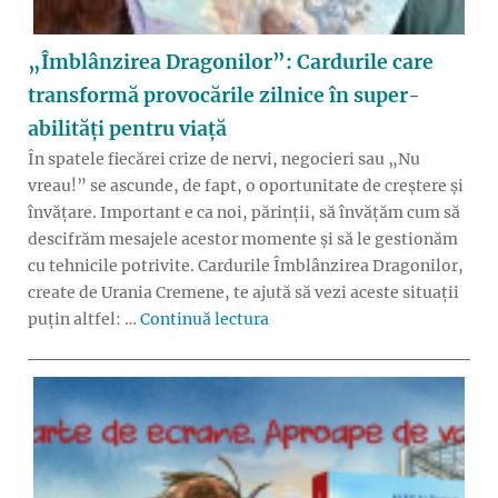
„Îmblânzirea Dragonilor”: Cardurile care
transformă provocările zilnice în super-
abilități pentru viață
În spatele fiecărei crize de nervi, negocieri sau „Nu
vreau!” se ascunde, de fapt, o oportunitate de creștere și
învățare. Important e ca noi, părinții, să învățăm cum să
descifrăm mesajele acestor momente și să le gestionăm
cu tehnicile potrivite. Cardurile Îmblânzirea Dragonilor,
create de Urania Cremene, te ajută să vezi aceste situații
„„Îmblânzirea Dragonilor”: Ca
puțin altfel: …
Continuă lectura