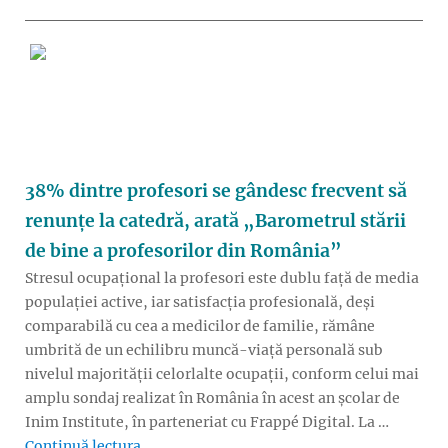
38% dintre profesori se gândesc frecvent să
renunțe la catedră, arată „Barometrul stării
de bine a profesorilor din România”
Stresul ocupațional la profesori este dublu față de media
populației active, iar satisfacția profesională, deși
comparabilă cu cea a medicilor de familie, rămâne
umbrită de un echilibru muncă-viață personală sub
nivelul majorității celorlalte ocupații, conform celui mai
amplu sondaj realizat în România în acest an școlar de
Inim Institute, în parteneriat cu Frappé Digital. La …
„38% dintre profesori se gândesc frecvent să
Continuă lectura