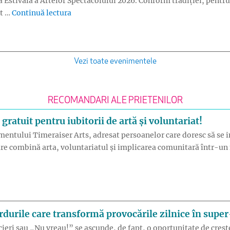
 Estivală a Artelor Spectacolului 2026. Conform tradiției, pentru
„Turneu Madrigal și Cantus Mundi la Const
at …
Continuă lectura
Vezi toate evenimentele
RECOMANDARI ALE PRIETENILOR
atuit pentru iubitorii de artă și voluntariat!
imentului Timeraiser Arts, adresat persoanelor care doresc să se i
e combină arta, voluntariatul și implicarea comunitară într-un mo
eraiser ARTS – eveniment gratuit pentru iubitorii de artă și vol
urile care transformă provocările zilnice în super-
ocieri sau „Nu vreau!” se ascunde, de fapt, o oportunitate de creșt