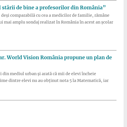
 stării de bine a profesorilor din România”
ă, deși comparabilă cu cea a medicilor de familie, rămâne
ui mai amplu sondaj realizat în România în acest an școlar
sc frecvent să renunțe la catedră, arată „Barometrul stării de b
olar. World Vision România propune un plan de
 din mediul urban și arată că mii de elevi încheie
eime dintre elevi nu au obținut nota 5 la Matematică, iar
l critic al abandonului școlar. World Vision România propune un 