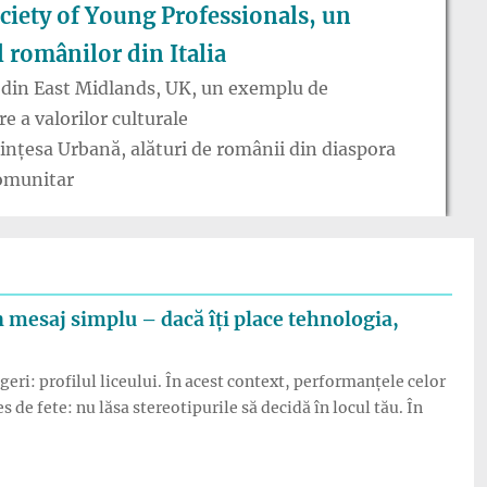
iety of Young Professionals, un
 românilor din Italia
 din East Midlands, UK, un exemplu de
e a valorilor culturale
ințesa Urbană, alături de românii din diaspora
comunitar
n mesaj simplu – dacă îți place tehnologia,
eri: profilul liceului. În acest context, performanțele celor
de fete: nu lăsa stereotipurile să decidă în locul tău. În
etelor un mesaj simplu – dacă îți place tehnologia, mergi pe ace