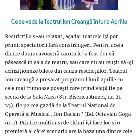
Ce se vede la Teatrul Ion Creangă în luna Aprilie
Restricțiile s-au relaxat, așadar teatrele își pot
primii spectatorii fără constrângeri. Pentru aceia
dintre dumneavoastră cărora le-a fost dor să
pășească în sala de teatru, sau care nu au reușit să-și
achiziționeze bilete din cauza restricțiilor, Teatrul
Ion Creangă a presărat programul lunii aprilie cu
cele mai frumoase povești care prind viață fie pe
scena de la Sala Mică (Str. Biserica Amzei, nr. 21-
23), fie pe cea gazdă de la Teatrul Național de
Operetă și Musical „Ion Dacian” (Bd. Octavian Goga
nr. 1). Printre mulțimea de titluri își face loc și o
premieră al cărei scenariu are la baza una dintre cele