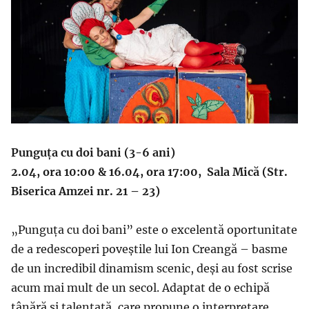
Punguța cu doi bani (3-6 ani)
2.04, ora 10:00 & 16.04, ora 17:00, Sala Mică (Str.
Biserica Amzei nr. 21 – 23)
„Punguța cu doi bani” este o excelentă oportunitate
de a redescoperi poveştile lui Ion Creangă – basme
de un incredibil dinamism scenic, deşi au fost scrise
acum mai mult de un secol. Adaptat de o echipă
tânără și talentată, care propune o interpretare