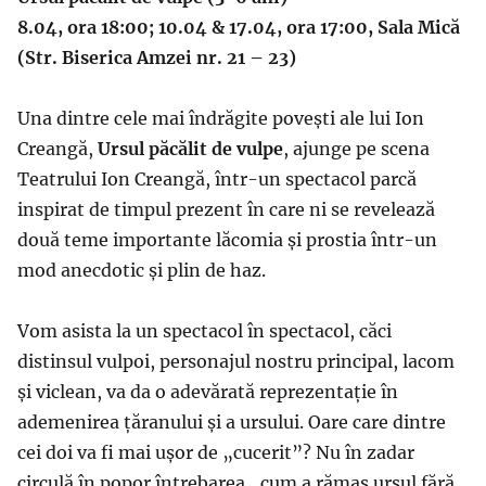
8.04, ora 18:00; 10.04 & 17.04, ora 17:00, Sala Mică
(Str. Biserica Amzei nr. 21 – 23)
Una dintre cele mai îndrăgite povești ale lui Ion
Creangă,
Ursul păcălit de vulpe
, ajunge pe scena
Teatrului Ion Creangă, într-un spectacol parcă
inspirat de timpul prezent în care ni se revelează
două teme importante lăcomia și prostia într-un
mod anecdotic și plin de haz.
Vom asista la un spectacol în spectacol, căci
distinsul vulpoi, personajul nostru principal, lacom
și viclean, va da o adevărată reprezentație în
ademenirea țăranului și a ursului. Oare care dintre
cei doi va fi mai ușor de „cucerit”? Nu în zadar
circulă în popor întrebarea „cum a rămas ursul fără