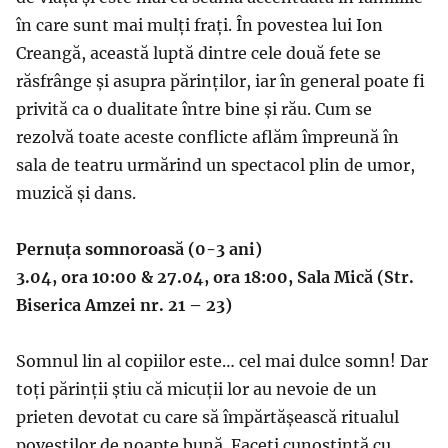
în care sunt mai mulți frați. În povestea lui Ion
Creangă, această luptă dintre cele două fete se
răsfrânge și asupra părinților, iar în general poate fi
privită ca o dualitate între bine și rău. Cum se
rezolvă toate aceste conflicte aflăm împreună în
sala de teatru urmărind un spectacol plin de umor,
muzică și dans.
Pernuța somnoroasă (0-3 ani)
3.04, ora 10:00 & 27.04, ora 18:00, Sala Mică (Str.
Biserica Amzei nr. 21 – 23)
Somnul lin al copiilor este… cel mai dulce somn! Dar
toți părinții știu că micuții lor au nevoie de un
prieten devotat cu care să împărtășească ritualul
poveștilor de noapte bună. Faceți cunoștință cu