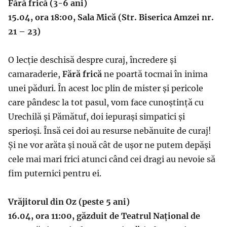
Fără frică (3-6 ani)
15.04, ora 18:00, Sala Mică (Str. Biserica Amzei nr.
21 – 23)
O lecție deschisă despre curaj, încredere și
camaraderie,
Fără frică
ne poartă tocmai în inima
unei păduri. În acest loc plin de mister și pericole
care pândesc la tot pasul, vom face cunoștință cu
Urechilă și Pămătuf, doi iepurași simpatici și
sperioși. Însă cei doi au resurse nebănuite de curaj!
Și ne vor arăta și nouă cât de ușor ne putem depăși
cele mai mari frici atunci când cei dragi au nevoie să
fim puternici pentru ei.
Vrăjitorul din Oz (peste 5 ani)
16.04, ora 11:00,
găzduit de Teatrul Național de