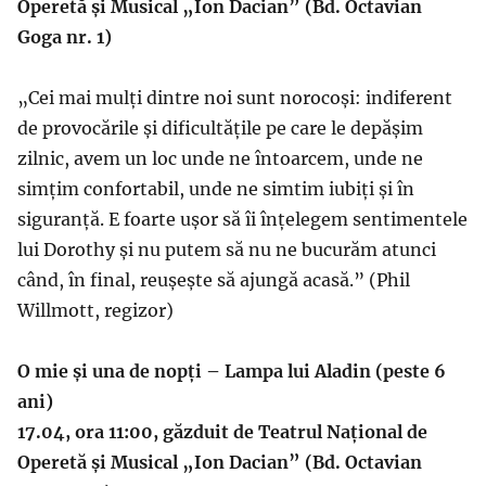
Operetă și Musical „Ion Dacian” (Bd. Octavian
Goga nr. 1)
„Cei mai mulți dintre noi sunt norocoși: indiferent
de provocările și dificultățile pe care le depășim
zilnic, avem un loc unde ne întoarcem, unde ne
simțim confortabil, unde ne simtim iubiți și în
siguranță. E foarte ușor să îi înțelegem sentimentele
lui Dorothy și nu putem să nu ne bucurăm atunci
când, în final, reușește să ajungă acasă.” (Phil
Willmott, regizor)
O mie și una de nopți – Lampa lui Aladin (peste 6
ani)
17.04, ora 11:00,
găzduit de Teatrul Național de
Operetă și Musical „Ion Dacian” (Bd. Octavian