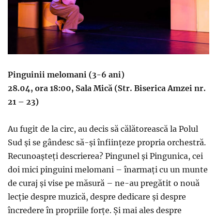
Pinguinii melomani (3-6 ani)
28.04, ora 18:00, Sala Mică (Str. Biserica Amzei nr.
21 – 23)
Au fugit de la circ, au decis să călătorească la Polul
Sud și se gândesc să-și înființeze propria orchestră.
Recunoașteți descrierea? Pingunel și Pingunica, cei
doi mici pinguini melomani – înarmați cu un munte
de curaj și vise pe măsură – ne-au pregătit o nouă
lecție despre muzică, despre dedicare și despre
încredere în propriile forțe. Și mai ales despre