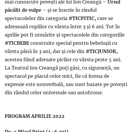
mai cunoscute povești ale lui Ion Creangă –
Ursul
păcălit de vulpe
– și se înscrie în rândul
spectacolelor din categoria
#TICPITIC,
care se
adresează copiilor cu vârsta între 3 și 6 ani. Tot în
aprilie pot fi urmărite și spectacolele din categoriile
#TICBEBE
construite special pentru bebelușii cu
vârsta până în 3 ani, dar și cele din
#TICJUNIOR,
acestea fiind adresate picilor cu vârsta peste 5 ani.
La Teatrul Ion Creangă poți găsi, cu siguranță, un
spectacol pe placul celor mici, fie că forma de
expresie este nonverbală, sau sunt bazate pe povești
din rândul celor universale sau autohtone.
PROGRAM APRILIE 2022
De-a Micul Prinț (4-6 ani)