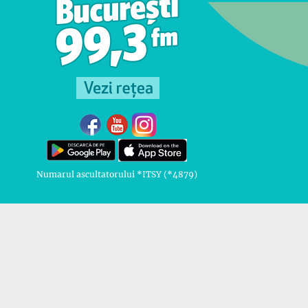
Numarul ascultatorului *ITSY (*4879)