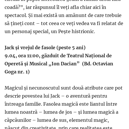
coadă?”, iar răspunsul îl veți afla chiar aici în
spectacol. Și mai există un amănunt de care trebuie
să țineți cont – tot ceea ce veți vedea va fi relatat de
un personaj special, un Pește histrionic.
Jack și vrejul de fasole (peste 5 ani)
9.04, ora 11:00,
găzduit de Teatrul Național de
Operetă și Musical „Ion Dacian” (Bd. Octavian
Goga nr. 1)
Magicul și necunoscutul sunt două atribute care pot
descrie povestea lui Jack – o aventură pentru
întreaga familie. Fasolea magică este liantul între
lumea noastră – lumea de jos – și lumea magică a
căpcăunilor – lumea de sus, elementul magic,
născut din creativitate, prin care realitatea este