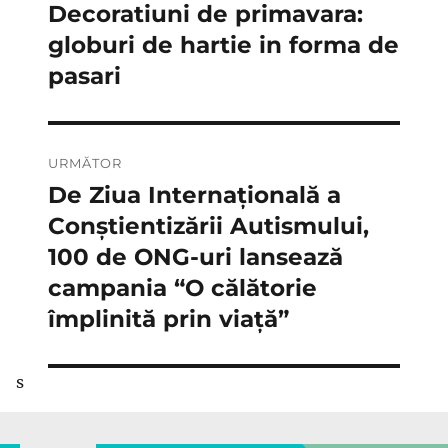
în
Decoratiuni de primavara:
Articolul
anterior:
globuri de hartie in forma de
articole
pasari
URMĂTOR
De Ziua Internațională a
Articolul
următor:
Conștientizării Autismului,
100 de ONG-uri lansează
campania “O călătorie
împlinită prin viață”
s