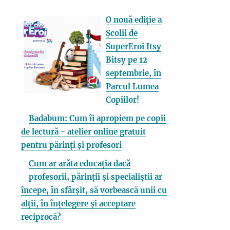
O nouă ediție a
Școlii de
SuperEroi Itsy
Bitsy pe 12
septembrie, în
Parcul Lumea
Copiilor!
Badabum: Cum îi apropiem pe copii
de lectură - atelier online gratuit
pentru părinți și profesori
Cum ar arăta educația dacă
profesorii, părinții și specialiștii ar
începe, în sfârșit, să vorbească unii cu
alții, în înțelegere și acceptare
reciprocă?