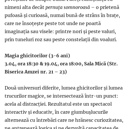
nimeni alta decât
pernuța somnoroasă
– o prietenă
pufoasă și curioasă, numai bună de strâns în brațe,
care ne însoțește peste tot unde ne poartă
imaginația sau visele: printre nori și peste valuri,
prin tuneluri roz sau peste constelații din voaluri.
Magia ghicitorilor (3-6 ani)
3.04, ora 18:30 & 19.04, ora 18:00, Sala Mică (Str.
Biserica Amzei nr. 21 – 23)
Două universuri diferite, lumea ghicitorilor și lumea
trucurilor magice, se intersectează într-un punct:
acela al distracției. Rezultatul este un spectacol
interactiv și educativ, în care giumbușlucurile
alternează cu întrebări care ne hrănesc curiozitatea,
ne antrenează logica și ne dezvoltă capacitatea de