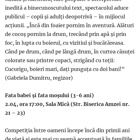
inedită a binecunoscutului text, spectacolul aduce
publicul – copii și adulți deopotrivă – în mijlocul
acțiunii. „Încă din foaier pornim în aventură. Alături
de cocoș pornim la drum, trecând prin apă și prin
foc, în lupta cu boierul, cu vizitiul și bucătăreasa.
Când pe drum, când pe lângă drum, în curtea căsuței
colorate sau printre copaci, strigând cu toții:
Cucurigu, boieri mari, dați punguța cu doi bani!”
(Gabriela Dumitru, regizor)
Fata babei și fata moșului (3-6 ani)
2.04, ora 17:00, Sala Mică (Str. Biserica Amzei nr.
21 – 23)
Competiția între oameni începe încă din primii ani
de viață și este mai cu seamă accentuată în familiile