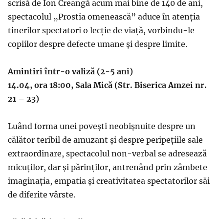
scrisă de Ion Creangă acum mai bine de 140 de ani,
spectacolul „Prostia omenească” aduce în atenția
tinerilor spectatori o lecție de viață, vorbindu-le
copiilor despre defecte umane și despre limite.
Amintiri într-o valiză (2-5 ani)
14.04, ora 18:00, Sala Mică (Str. Biserica Amzei nr.
21 – 23)
Luând forma unei povești neobișnuite despre un
călător teribil de amuzant și despre peripețiile sale
extraordinare, spectacolul non-verbal se adresează
micuților, dar și părinților, antrenând prin zâmbete
imaginația, empatia și creativitatea spectatorilor săi
de diferite vârste.