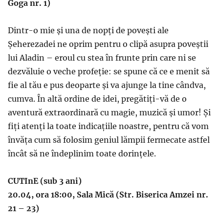
Goga nr. 1)
Dintr-o mie și una de nopți de povești ale
Șeherezadei ne oprim pentru o clipă asupra poveștii
lui Aladin – eroul cu stea în frunte prin care ni se
dezvăluie o veche profeție: se spune că ce e menit să
fie al tău e pus deoparte și va ajunge la tine cândva,
cumva. În altă ordine de idei, pregătiți-vă de o
aventură extraordinară cu magie, muzică și umor! Și
fiți atenți la toate indicațiile noastre, pentru că vom
învăța cum să folosim geniul lămpii fermecate astfel
încât să ne îndeplinim toate dorințele.
CUTInE (sub 3 ani)
20.04, ora 18:00, Sala Mică (Str. Biserica Amzei nr.
21 – 23)