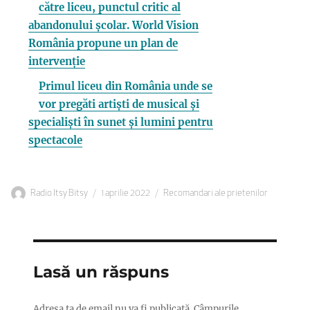
către liceu, punctul critic al
abandonului școlar. World Vision
România propune un plan de
intervenție
Primul liceu din România unde se
vor pregăti artiști de musical și
specialiști în sunet și lumini pentru
spectacole
Autor
Publicat
Categorii
Radio Itsy Bitsy
1 aprilie 2022
Recomandari ale prietenilor
pe
Lasă un răspuns
Adresa ta de email nu va fi publicată.
Câmpurile