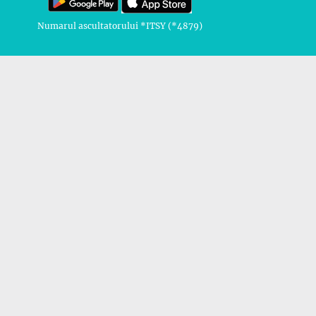
Numarul ascultatorului *ITSY (*4879)