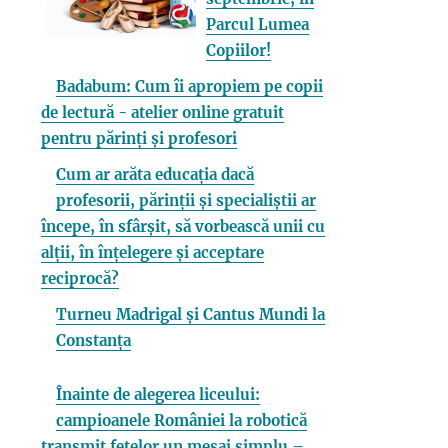
Parcul Lumea
Copiilor!
Badabum: Cum îi apropiem pe copii
de lectură - atelier online gratuit
pentru părinți și profesori
Cum ar arăta educația dacă
profesorii, părinții și specialiștii ar
începe, în sfârșit, să vorbească unii cu
alții, în înțelegere și acceptare
reciprocă?
Turneu Madrigal și Cantus Mundi la
Constanța
Înainte de alegerea liceului:
campioanele României la robotică
transmit fetelor un mesaj simplu –