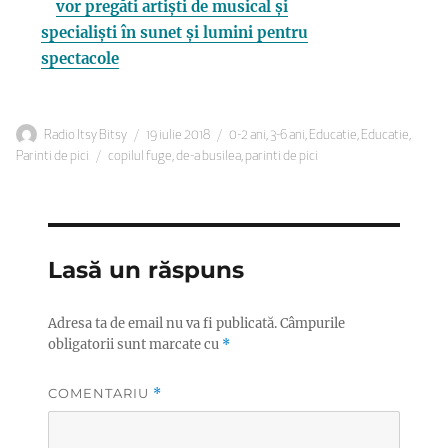
vor pregăti artiști de musical și
specialiști în sunet și lumini pentru
spectacole
Autor
Publicat
Categorii
Radio Itsy Bitsy
19 iulie 2018
0-2 ani
,
3-6 ani
,
Educatie
,
Educatie
,
Etichete
pe
Parinti de pici
copilul fuge
,
de-a busilea
,
parinti de pici
Lasă un răspuns
Adresa ta de email nu va fi publicată.
Câmpurile
obligatorii sunt marcate cu
*
COMENTARIU
*