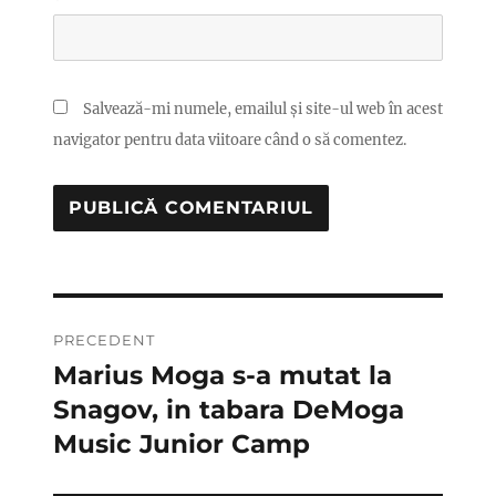
Salvează-mi numele, emailul și site-ul web în acest
navigator pentru data viitoare când o să comentez.
Navigare
PRECEDENT
în
Marius Moga s-a mutat la
Articolul
anterior:
Snagov, in tabara DeMoga
articole
Music Junior Camp