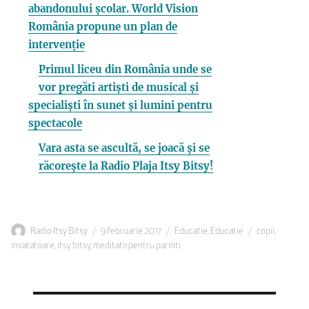
abandonului școlar. World Vision
România propune un plan de
intervenție
Primul liceu din România unde se
vor pregăti artiști de musical și
specialiști în sunet și lumini pentru
spectacole
Vara asta se ascultă, se joacă și se
răcorește la Radio Plaja Itsy Bitsy!
Autor
Publicat
Categorii
Etichete
Radio Itsy Bitsy
9 februarie 2017
Educatie
,
Educatie
copii
,
pe
invatatoare
,
itsy bitsy
,
meditatii pentru parinti