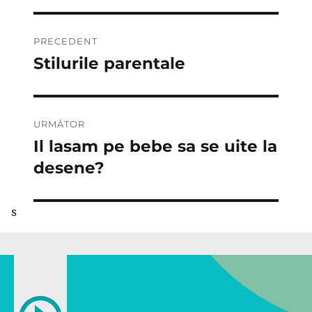
Navigare
PRECEDENT
în
Stilurile parentale
Articolul
anterior:
articole
URMĂTOR
Il lasam pe bebe sa se uite la
Articolul
următor:
desene?
s