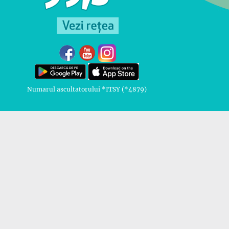
Numarul ascultatorului *ITSY (*4879)