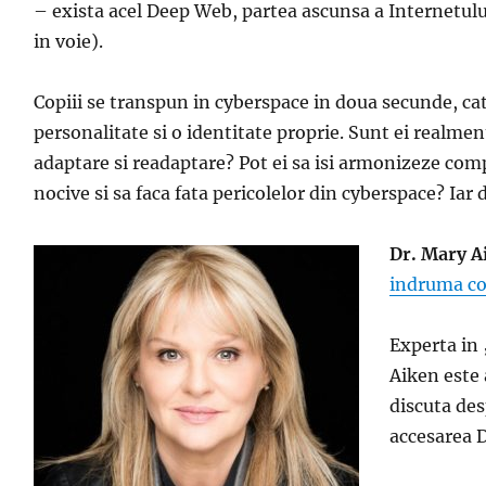
– exista acel Deep Web, partea ascunsa a Internetului
in voie).
Copiii se transpun in cyberspace in doua secunde, cat 
personalitate si o identitate proprie. Sunt ei realmen
adaptare si readaptare? Pot ei sa isi armonizeze comp
nocive si sa faca fata pericolelor din cyberspace? Iar d
Dr. Mary A
indruma cop
Experta in
Aiken este
discuta des
accesarea D