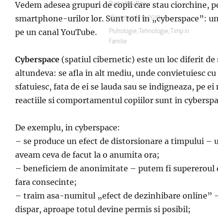
Vedem adesea grupuri de copii care stau ciorchine, po
Autor
Radio Itsy Bitsy
smartphone-urilor lor. Sunt toti in „cyberspace”: un
Publicat
18 septembrie 2019
pe
pe un canal YouTube.
Categorii
Psihologie
,
Tehnologie
,
Timp in
familie
Cyberspace
(spatiul cibernetic) este un loc diferit de
altundeva: se afla in alt mediu, unde convietuiesc cu a
sfatuiesc, fata de ei se lauda sau se indigneaza, pe ei
reactiile si comportamentul copiilor sunt in cyberspac
De exemplu, in cyberspace:
– se produce un efect de distorsionare a timpului – u
aveam ceva de facut la o anumita ora;
– beneficiem de anonimitate – putem fi supereroul din
fara consecinte;
– traim asa-numitul „efect de dezinhibare online” – e
dispar, aproape totul devine permis si posibil;