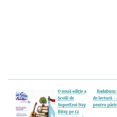
O nouă ediție a
Badabum: 
Școlii de
de lectură - 
SuperEroi Itsy
pentru părin
Bitsy pe 12