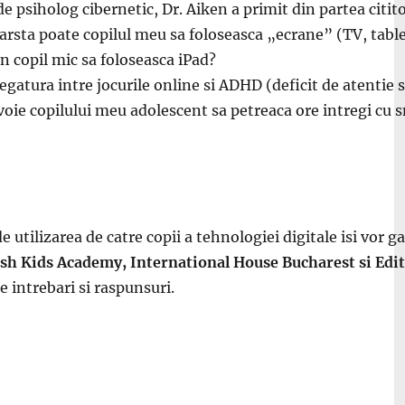
 de psiholog cibernetic, Dr. Aiken a primit din partea citi
varsta poate copilul meu sa foloseasca „ecrane” (TV, ta
n copil mic sa foloseasca iPad?
legatura intre jocurile online si ADHD (deficit de atentie si
 voie copilului meu adolescent sa petreaca ore intregi cu
e utilizarea de catre copii a tehnologiei digitale isi vor g
lish Kids Academy, International House Bucharest si E
 intrebari si raspunsuri.