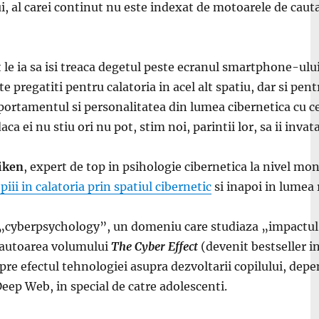
, al carei continut nu este indexat de motoarele de cautar
le ia sa isi treaca degetul peste ecranul smartphone-ului,
te pregatiti pentru calatoria in acel alt spatiu, dar si pe
ortamentul si personalitatea din lumea cibernetica cu cel
aca ei nu stiu ori nu pot, stim noi, parintii lor, sa ii inv
iken
, expert de top in psihologie cibernetica la nivel mo
iii in calatoria prin spatiul cibernetic
si inapoi in lumea 
 „cyberpsychology”, un domeniu care studiaza „impactu
 autoarea volumului
The Cyber Effect
(devenit bestseller i
pre efectul tehnologiei asupra dezvoltarii copilului, depe
eep Web, in special de catre adolescenti.