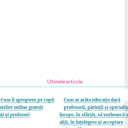
Ultimele articole
Cum îi apropiem pe copii
Cum ar arăta educația dacă
atelier online gratuit
profesorii, părinții și specialiș
ți și profesori
începe, în sfârșit, să vorbească 
alții, în înțelegere și acceptare