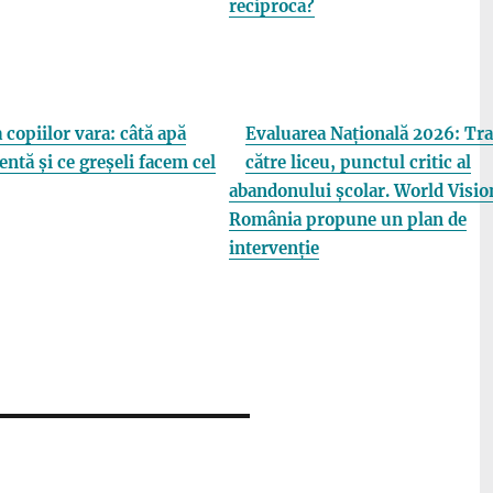
reciprocă?
 copiilor vara: câtă apă
Evaluarea Națională 2026: Tra
entă și ce greșeli facem cel
către liceu, punctul critic al
abandonului școlar. World Visio
România propune un plan de
intervenție