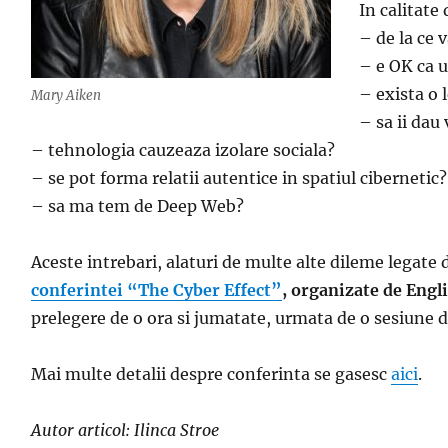
In calitate
– de la ce 
– e OK ca u
– exista o 
Mary Aiken
– sa ii dau
– tehnologia cauzeaza izolare sociala?
– se pot forma relatii autentice in spatiul cibernetic?
– sa ma tem de Deep Web?
Aceste intrebari, alaturi de multe alte dileme legate d
conferintei “The Cyber Effect”
, organizate de Eng
prelegere de o ora si jumatate, urmata de o sesiune de
Mai multe detalii despre conferinta se gasesc
aici
.
Autor articol: Ilinca Stroe