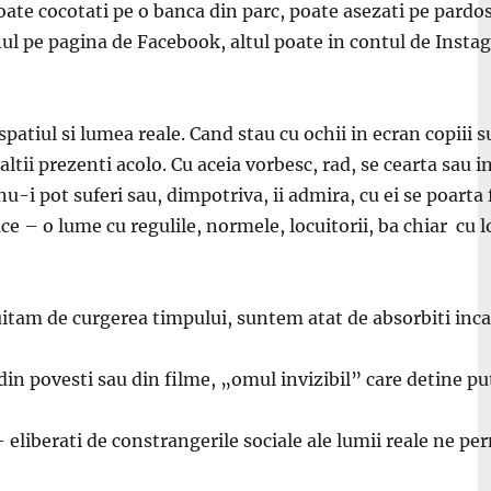
ate cocotati pe o banca din parc, poate asezati pe pardose
ul pe pagina de Facebook, altul poate in contul de Instag
 spatiul si lumea reale. Cand stau cu ochii in ecran copiii s
ltii prezenti acolo. Cu aceia vorbesc, rad, se cearta sau in
 nu-i pot suferi sau, dimpotriva, ii admira, cu ei se poarta
e – o lume cu regulile, normele, locuitorii, ba chiar cu lo
itam de curgerea timpului, suntem atat de absorbiti incat 
 povesti sau din filme, „omul invizibil” care detine pute
liberati de constrangerile sociale ale lumii reale ne pe