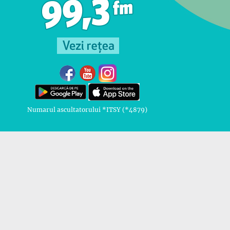
Numarul ascultatorului *ITSY (*4879)