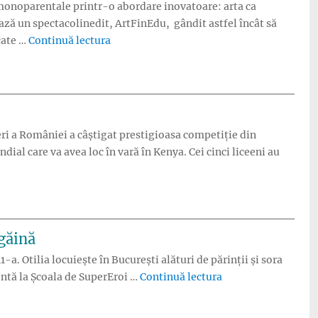
r monoparentale printr-o abordare inovatoare: arta ca
ază un spectacolinedit, ArtFinEdu, gândit astfel încât să
„ArtFinEdu transformă educația financiar
cate …
Continuă lectura
i a României a câștigat prestigioasa competiție din
 care va avea loc în vară în Kenya. Cei cinci liceeni au
nii români pasionați de oratorie, premiați cu aur în Danemarca”
 găină
1-a. Otilia locuiește în București alături de părinții și sora
„Otilia Pavel, absol
udentă la Școala de SuperEroi …
Continuă lectura