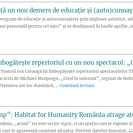
ță un nou demers de educație și (auto)cunoașt
gram de educație și autocunoaștere prin mijloace artistice, adresa
are personală pentru cei mici” și se desfășoară în lunile aprilie, m
gă anunță un nou demers de educație și (auto)cunoaștere prin ar
mbogățește repertoriul cu un nou spectacol: „
 Teatrul Ion Creangă își îmbogățește repertoriul spectacolelor T
scris de Michael Morpurgo, „Cred în unicorni”, regizat de Bobi 
„Teatrul Ion Crean
 Premiera are loc duminică, …
Continuă lectura
mp”: Habitat for Humanity România atrage ate
ânia, „acasă” nu este un loc sigur, ci un spațiu care le expune zil
or care le agravează constant situația. Potrivit datelor Eurostat,