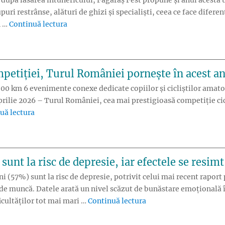
puri restrânse, alături de ghizi și specialiști, ceea ce face difere
„Peste 30 de tururi ghidate, drumeții și expe
n …
Continuă lectura
mpetiției, Turul României pornește în acest 
800 km 6 evenimente conexe dedicate copiilor și cicliștilor amator
rilie 2026 – Turul României, cea mai prestigioasă competiție cic
„În premieră în istoria competiției, Turul României p
uă lectura
unt la risc de depresie, iar efectele se resimt
i (57%) sunt la risc de depresie, potrivit celui mai recent rapor
și de muncă. Datele arată un nivel scăzut de bunăstare emoțională 
„Jumătate dintre europe
ficultăților tot mai mari …
Continuă lectura