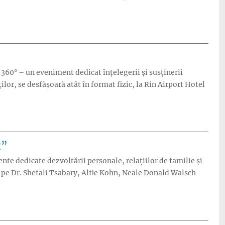
ia asupra urgenței locuirii decente”
360° – un eveniment dedicat înțelegerii și susținerii
ilor, se desfășoară atât în format fizic, la Rin Airport Hotel
 în perioada 8-10 mai, în format hibrid”
t”
nte dedicate dezvoltării personale, relațiilor de familie și
 pe Dr. Shefali Tsabary, Alfie Kohn, Neale Donald Walsch
de Paște la Conferința „Părinte conștient, copil împlinit””