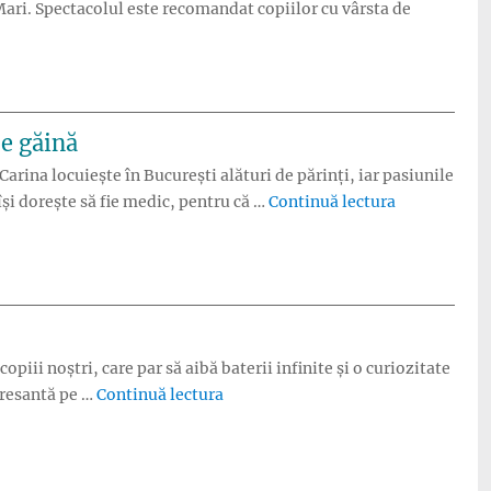
 Mari. Spectacolul este recomandat copiilor cu vârsta de
gura comedie a lui Puccini”
pe găină
 Carina locuiește în București alături de părinți, iar pasiunile
„Carina Gafi
își dorește să fie medic, pentru că …
Continuă lectura
iii noștri, care par să aibă baterii infinite și o curiozitate
„Cum ne recâștigăm bucuria de a fi 
tresantă pe …
Continuă lectura