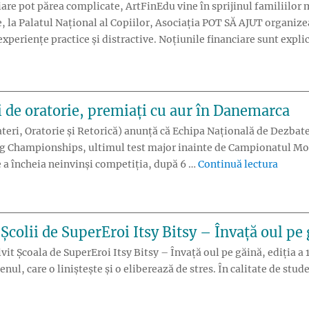
iare pot părea complicate, ArtFinEdu vine în sprijinul familiilo
e, la Palatul Național al Copiilor, Asociația POT SĂ AJUT organize
xperiențe practice și distractive. Noțiunile financiare sunt expli
 de oratorie, premiați cu aur în Danemarca
i, Oratorie și Retorică) anunță că Echipa Națională de Dezbater
Championships, ultimul test major inainte de Campionatul Mondial
„Licee
 a încheia neinvinși competiția, după 6 …
Continuă lectura
 Școlii de SuperEroi Itsy Bitsy – Învață oul pe
lvit Școala de SuperEroi Itsy Bitsy – Învață oul pe găină, ediția a 1
senul, care o liniștește și o eliberează de stres. În calitate de st