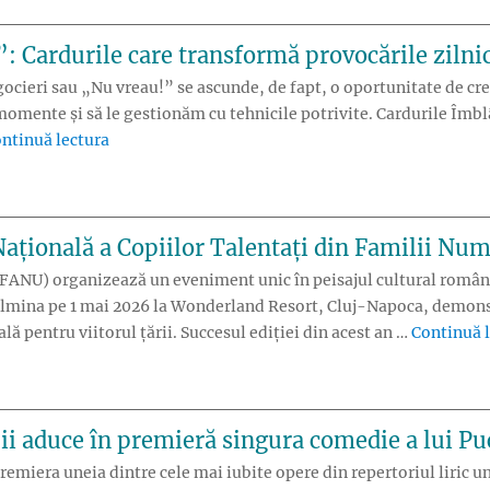
 Cardurile care transformă provocările zilnic
egocieri sau „Nu vreau!” se ascunde, de fapt, o oportunitate de cre
omente și să le gestionăm cu tehnicile potrivite. Cardurile Îmbl
„„Îmblânzirea Dragonilor”: Cardurile care transfo
ntinuă lectura
țională a Copiilor Talentați din Familii Num
ANU) organizează un eveniment unic în peisajul cultural românes
lmina pe 1 mai 2026 la Wonderland Resort, Cluj-Napoca, demonst
ală pentru viitorul țării. Succesul ediției din acest an …
Continuă 
i aduce în premieră singura comedie a lui Pu
miera uneia dintre cele mai iubite opere din repertoriul liric un