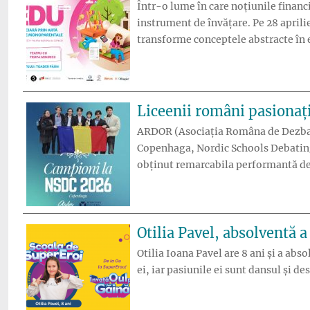
Într-o lume în care noțiunile financ
instrument de învățare. Pe 28 aprili
transforme conceptele abstracte în e
Liceenii români pasionați
ARDOR (Asociația Româna de Dezbater
Copenhaga, Nordic Schools Debating 
obținut remarcabila performantă de
Otilia Pavel, absolventă a
Otilia Ioana Pavel are 8 ani și a abso
ei, iar pasiunile ei sunt dansul și de