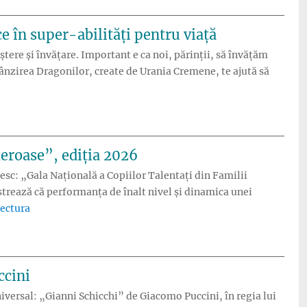
e în super-abilități pentru viață
ștere și învățare. Important e ca noi, părinții, să învățăm
ânzirea Dragonilor, create de Urania Cremene, te ajută să
rmă provocările zilnice în super-abilități pentru viață”
eroase”, ediția 2026
c: „Gala Națională a Copiilor Talentați din Familii
rează că performanța de înalt nivel și dinamica unei
„ASFANU lansează „Gala Națională a Copiilor Talentați d
lectura
ccini
iversal: „Gianni Schicchi” de Giacomo Puccini, în regia lui