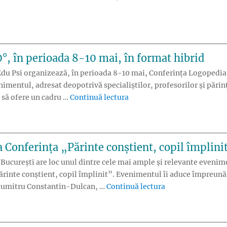
o problemă de timp”: Habitat for Humanity România atrage atenț
°, în perioada 8-10 mai, în format hibrid
Edu Psi organizează, în perioada 8-10 mai, Conferința Logopedia 
enimentul, adresat deopotrivă specialiștilor, profesorilor și părinț
„Conferința Logopedia 360°,
e să ofere un cadru …
Continuă lectura
la Conferința „Părinte conștient, copil împlini
 București are loc unul dintre cele mai ample și relevante evenime
ărinte conștient, copil împlinit”. Evenimentul îi aduce împreună
„Ofertă specială 
. Dumitru Constantin-Dulcan, …
Continuă lectura