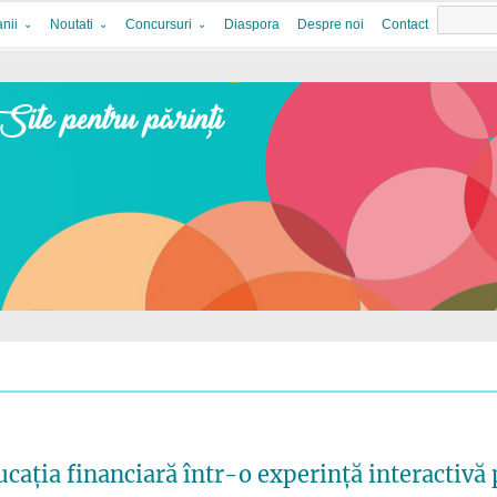
nii
Noutati
Concursuri
Diaspora
Despre noi
Contact
cația financiară într-o experință interactivă