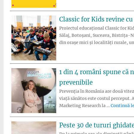
Classic for Kids revine cu
Proiectul educațional Classic for Ki
Sălaj, Botoșani, Suceava, Bistrița-N
din orașe mici și localități rurale, 
1 din 4 români spune că nu
prevenibile
Prevenția în România are două viteze
viață sănătos este costul perceput. 
Marketing Research la …
Continuă l
Peste 30 de tururi ghidat
De la primele ore ale dimineții până