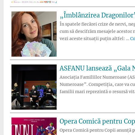
„Îmblânzirea Dragonilor”:
În spatele fiecărei crize de nervi, n
cum să descifrăm mesajele acestor m
vezi aceste situații puțin altfel: …
Co
ASFANU lansează „Gala Na
Asociația Familiilor Numeroase (ASF
Numeroase”. Competiția, care va cu
familii mari reprezintă o resursă vit
Opera Comică pentru Copi
Opera Comică pentru Copii anunță pre