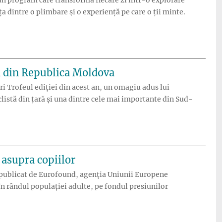
nța dintre o plimbare și o experiență pe care o ții minte.
riențe nocturne la Făgăraș Fest 2026”
an din Republica Moldova
i Trofeul ediției din acest an, un omagiu adus lui
listă din țară și una dintre cele mai importante din Sud-
ornește în acest an din Republica Moldova”
 asupra copiilor
t publicat de Eurofound, agenția Uniunii Europene
în rândul populației adulte, pe fondul presiunilor
ni sunt la risc de depresie, iar efectele se resimt asupra copiilo