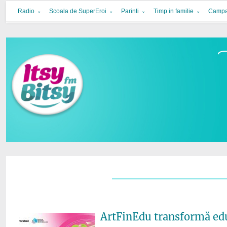
Itsy Bitsy
bucurie in familie
Radio
Scoala de SuperEroi
Parinti
Timp in familie
Campa
ArtFinEdu transformă edu