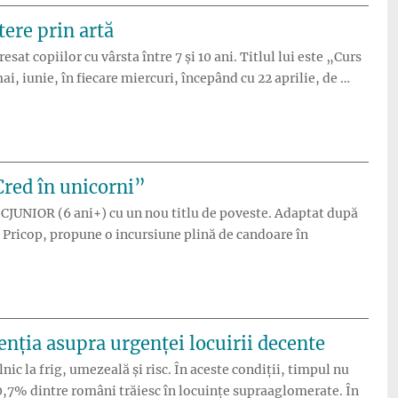
ere prin artă
t copiilor cu vârsta între 7 și 10 ani. Titlul lui este „Curs
ai, iunie, în fiecare miercuri, începând cu 22 aprilie, de …
tă”
Cred în unicorni”
ICJUNIOR (6 ani+) cu un nou titlu de poveste. Adaptat după
Pricop, propune o incursiune plină de candoare în
gă își îmbogățește repertoriul cu un nou spectacol: „Cred în uni
nția asupra urgenței locuirii decente
nic la frig, umezeală și risc. În aceste condiții, timpul nu
 40,7% dintre români trăiesc în locuințe supraaglomerate. În