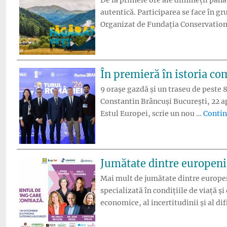
autentică. Participarea se face în gru
Organizat de Fundația Conservatio
În premieră în istoria co
9 orașe gazdă și un traseu de peste 
Constantin Brâncuși București, 22 ap
Estul Europei, scrie un nou …
Contin
Jumătate dintre europeni s
Mai mult de jumătate dintre europen
specializată în condițiile de viață 
economice, al incertitudinii și al di