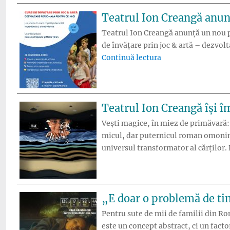
Teatrul Ion Creangă anun
Teatrul Ion Creangă anunță un nou pro
de învățare prin joc & artă – dezvolt
„Teatrul Ion Crean
Continuă lectura
Teatrul Ion Creangă își î
Vești magice, în miez de primăvară:
micul, dar puternicul roman omonim 
universul transformator al cărților.
„E doar o problemă de ti
Pentru sute de mii de familii din Rom
este un concept abstract, ci un fact