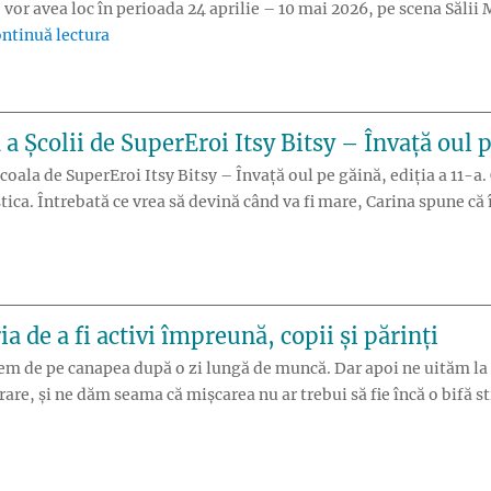
 vor avea loc în perioada 24 aprilie – 10 mai 2026, pe scena Sălii
„Opera Comică pentru Copii aduce în premieră sin
ntinuă lectura
a Școlii de SuperEroi Itsy Bitsy – Învață oul 
Școala de SuperEroi Itsy Bitsy – Învață oul pe găină, ediția a 11-a.
tica. Întrebată ce vrea să devină când va fi mare, Carina spune că 
 de a fi activi împreună, copii și părinți
m de pe canapea după o zi lungă de muncă. Dar apoi ne uităm la cop
are, și ne dăm seama că mișcarea nu ar trebui să fie încă o bifă s