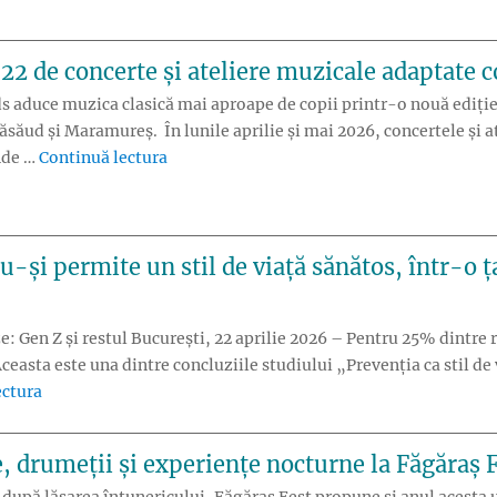
 22 de concerte și ateliere muzicale adaptate 
ds aduce muzica clasică mai aproape de copii printr-o nouă ediție c
ăsăud și Maramureș. În lunile aprilie și mai 2026, concertele și a
„Classic for Kids revine cu 22 de concerte 
unde …
Continuă lectura
-și permite un stil de viață sănătos, într-o ța
: Gen Z și restul București, 22 aprilie 2026 – Pentru 25% dintre 
Aceasta este una dintre concluziile studiului „Prevenția ca stil d
„1 din 4 români spune că nu-și permite un stil de viață sănăt
ectura
e, drumeții și experiențe nocturne la Făgăraș 
 după lăsarea întunericului, Făgăraș Fest propune și anul acesta 