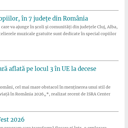
copiilor, în 7 județe din România
are va ajunge în școli și comunități din județele Cluj, Alba,
telierele muzicale gratuite sunt dedicate în special copiilor
și ateliere muzicale adaptate copiilor, în 7 județe din România”
ră aflată pe locul 3 în UE la decese
români, cel mai mare obstacol în menținerea unui stil de
e viață în România 2026„*, realizat recent de ISRA Center
os, într-o țară aflată pe locul 3 în UE la decese prevenibile”
Fest 2026
un program care transformă fiecare zi într-o explorare