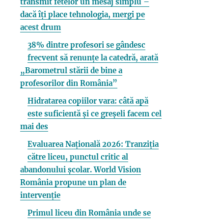
transmit fetelor un mesaj simplu –
dacă îți place tehnologia, mergi pe
acest drum
38% dintre profesori se gândesc
frecvent să renunțe la catedră, arată
„Barometrul stării de bine a
profesorilor din România”
Hidratarea copiilor vara: câtă apă
este suficientă și ce greșeli facem cel
mai des
Evaluarea Națională 2026: Tranziția
către liceu, punctul critic al
abandonului școlar. World Vision
România propune un plan de
intervenție
Primul liceu din România unde se