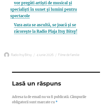
vor pregăti artiști de musical și
specialiști în sunet și lumini pentru
spectacole
Vara asta se ascultă, se joacă și se
răcorește la Radio Plaja Itsy Bitsy!
Autor
Publicat
Categorii
Radio Itsy Bitsy
4 iunie 2026
Filme de familie
pe
Lasă un răspuns
Adresa ta de email nu va fi publicată.
Câmpurile
obligatorii sunt marcate cu
*