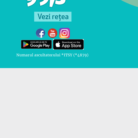
Numarul ascultatorului *ITSY (*4879)