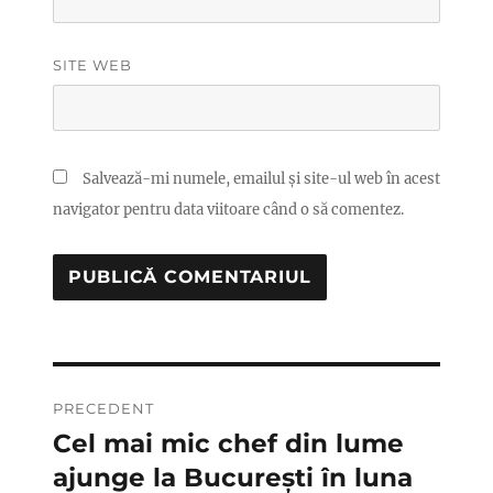
SITE WEB
Salvează-mi numele, emailul și site-ul web în acest
navigator pentru data viitoare când o să comentez.
Navigare
PRECEDENT
în
Cel mai mic chef din lume
Articolul
anterior:
ajunge la București în luna
articole