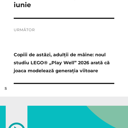
iunie
URMĂTOR
Articolul
următor:
Copiii de astăzi, adulții de mâine: noul
studiu LEGO® „Play Well” 2026 arată că
joaca modelează generația viitoare
s