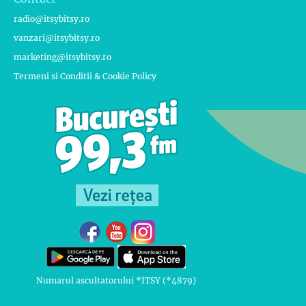
radio@itsybitsy.ro
vanzari@itsybitsy.ro
marketing@itsybitsy.ro
Termeni si Conditii & Cookie Policy
Numarul ascultatorului *ITSY (*4879)