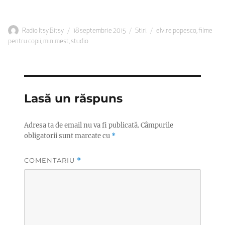
Autor
Publicat
Categorii
Etichete
Radio Itsy Bitsy
18 septembrie 2015
Stiri
elvire popesco
,
filme
pe
pentru copii
,
minimest
,
studio
Lasă un răspuns
Adresa ta de email nu va fi publicată.
Câmpurile
obligatorii sunt marcate cu
*
COMENTARIU
*