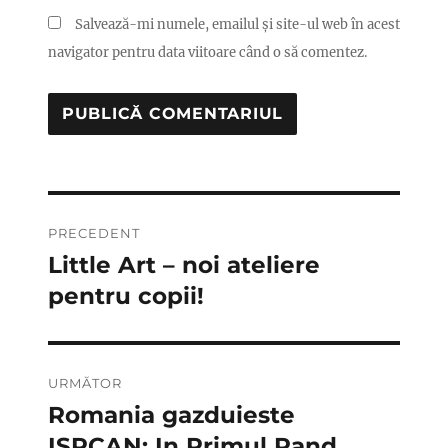
Salvează-mi numele, emailul și site-ul web în acest
navigator pentru data viitoare când o să comentez.
Navigare
PRECEDENT
în
Little Art – noi ateliere
Articolul
anterior:
pentru copii!
articole
URMĂTOR
Romania gazduieste
Articolul
următor:
ISPCAN: In Primul Rand