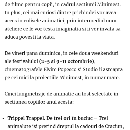
de filme pentru copii, in cadrul sectiunii Minimest.
In plus, cei mai curiosi dintre prichindei vor avea
acces in culisele animatiei, prin intermediul unor
ateliere ce le vor testa imaginatia si ii vor invata sa
aduca povesti la viata.
De vineri pana duminica,
in cele doua weekenduri
ale festivalului
(2-5 si 9-11 octombrie)
,
cinematografele Elvire Popesco si Studio ii asteapta
pe cei mici la proiectiile Minimest, in numar mare.
Cinci lungmetraje de animatie au fost selectate in
sectiunea copiilor anul acesta:
Trippel Trappel. De trei ori în bucluc
– T
rei
animalute isi pretind dreptul la cadouri de Craciun,