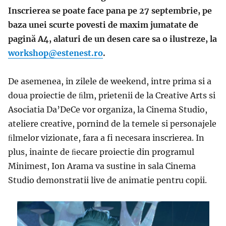
I
nscrierea se poate face pana pe 27 septembrie,
pe
baza unei scurte povesti de maxim jumatate de
pagină A4, alaturi de un desen care sa o ilustreze, la
workshop@estenest.ro
.
De asemenea, in zilele de weekend, intre prima si a
doua proiectie de ﬁlm, prietenii de la
Creative Arts si
Asociatia Da’DeCe vor organiza, la Cinema Studio,
ateliere creative, pornind de la temele si personajele
ﬁlmelor vizionate,
fara a fi necesara inscrierea. In
plus, inainte de ﬁecare proiectie din programul
Minimest,
Ion Arama va sustine in sala Cinema
Studio demonstratii live de animatie pentru copii.