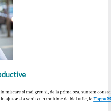
oductive
n miscare si mai greu si, de la prima ora, suntem constan
in ajutor si a venit cu o multime de idei utile, la
Happy Mu