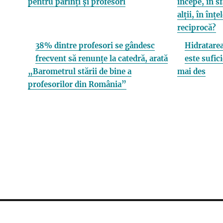
pentru părinți și profesori
începe, în s
alții, în înț
reciprocă?
38% dintre profesori se gândesc
Hidratarea
frecvent să renunțe la catedră, arată
este sufici
„Barometrul stării de bine a
mai des
profesorilor din România”