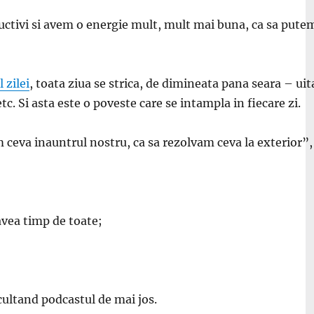
ctivi si avem o energie mult, mult mai buna, ca sa putem
 zilei
, toata ziua se strica, de dimineata pana seara – ui
 Si asta este o poveste care se intampla in fiecare zi.
 ceva inauntrul nostru, ca sa rezolvam ceva la exterior
”,
avea timp de toate;
cultand podcastul de mai jos.