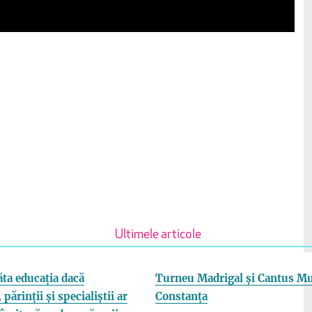
Ultimele articole
ta educația dacă
Turneu Madrigal și Cantus Mu
 părinții și specialiștii ar
Constanța