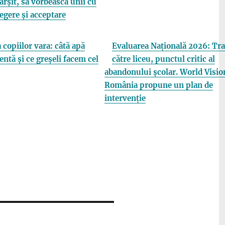
fârșit, să vorbească unii cu
elegere și acceptare
 copiilor vara: câtă apă
Evaluarea Națională 2026: Tra
entă și ce greșeli facem cel
către liceu, punctul critic al
abandonului școlar. World Visio
România propune un plan de
intervenție