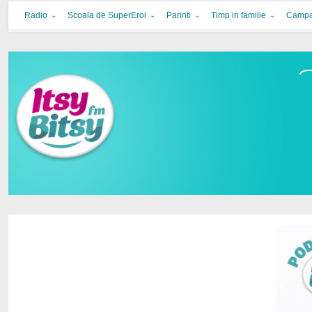
Itsy Bitsy
bucurie in familie
Radio
Scoala de SuperEroi
Parinti
Timp in familie
Campa