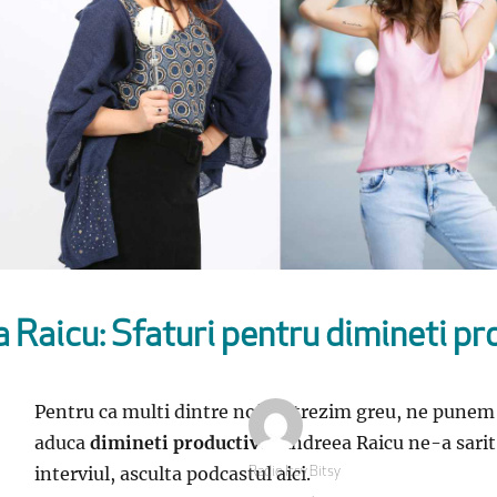
 Raicu: Sfaturi pentru dimineti pr
Pentru ca multi dintre noi ne trezim greu, ne punem i
aduca
dimineti productive
. Andreea Raicu ne-a sarit 
interviul, asculta podcastul aici.
Autor
Radio Itsy Bitsy