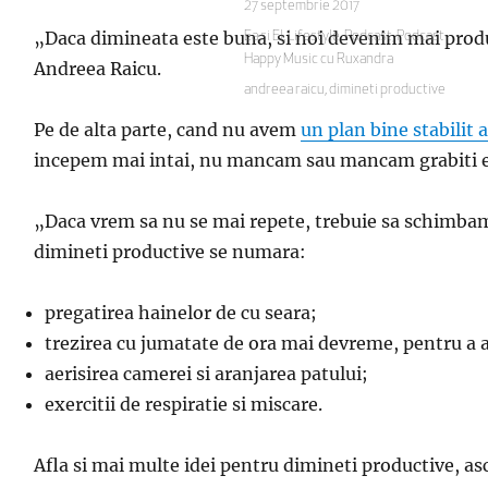
Publicat
27 septembrie 2017
pe
„
Daca dimineata este buna, si noi devenim mai produ
Categorii
Ea si El
,
Lifestyle
,
Podcast
,
Podcast
Happy Music cu Ruxandra
Andreea Raicu.
Etichete
andreea raicu
,
dimineti productive
Pe de alta parte, cand nu avem
un plan bine stabilit al
incepem mai intai, nu mancam sau mancam grabiti etc.
„
D
aca vrem sa nu se mai repete, trebuie sa schimbam
dimineti productive se numara:
pregatirea hainelor de cu seara;
trezirea cu jumatate de ora mai devreme, pentru a 
aerisirea camerei si aranjarea patului;
exercitii de respiratie si miscare.
Afla si mai multe idei pentru dimineti productive, as