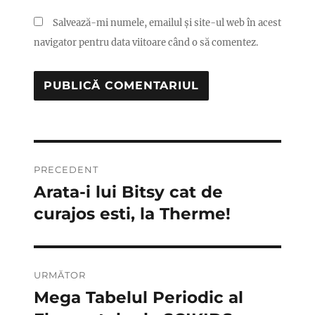
Salvează-mi numele, emailul și site-ul web în acest
navigator pentru data viitoare când o să comentez.
Navigare
PRECEDENT
în
Arata-i lui Bitsy cat de
Articolul
anterior:
curajos esti, la Therme!
articole
URMĂTOR
Mega Tabelul Periodic al
Articolul