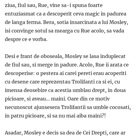
ziua, fiul sau, Rue, vine sa-i spuna foarte
entuziasmat ca a descoperit ceva magic in padurea
de langa ferma. Bera, sotia insarcinata a lui Mosley,
isi convinge sotul sa mearga cu Rue acolo, sa vada
despre ce e vorba.
Desi e frant de oboseala, Mosley se lasa induplecat
de fiul sau, si merge in padure. Acolo, Rue ii arata ce
descoperise: o pestera ai carei pereti erau acoperiti
cu desene care reprezentau Trolifanti ca si ei, cu
imensa deosebire ca acestia umblau drept, in doua
picioare, si aveau… maini. Oare din ce motiv
necunoscut ajunsesera Trolifantii sa umble cocosati,
in patru picioare, si sa nu mai aiba maini?!
Asadar, Mosley e decis sa dea de Cei Drepti, care ar