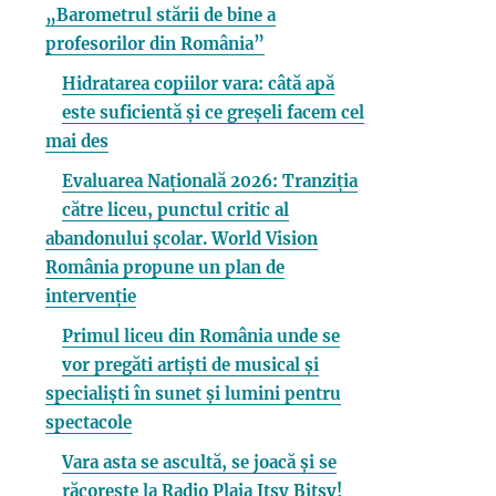
„Barometrul stării de bine a
profesorilor din România”
Hidratarea copiilor vara: câtă apă
este suficientă și ce greșeli facem cel
mai des
Evaluarea Națională 2026: Tranziția
către liceu, punctul critic al
abandonului școlar. World Vision
România propune un plan de
intervenție
Primul liceu din România unde se
vor pregăti artiști de musical și
specialiști în sunet și lumini pentru
spectacole
Vara asta se ascultă, se joacă și se
răcorește la Radio Plaja Itsy Bitsy!