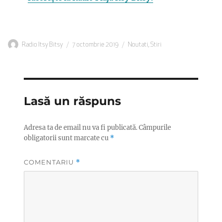
Autor
Publicat
Categorii
Radio Itsy Bitsy
7 octombrie 2019
Noutati
,
Stiri
pe
Lasă un răspuns
Adresa ta de email nu va fi publicată.
Câmpurile
obligatorii sunt marcate cu
*
COMENTARIU
*