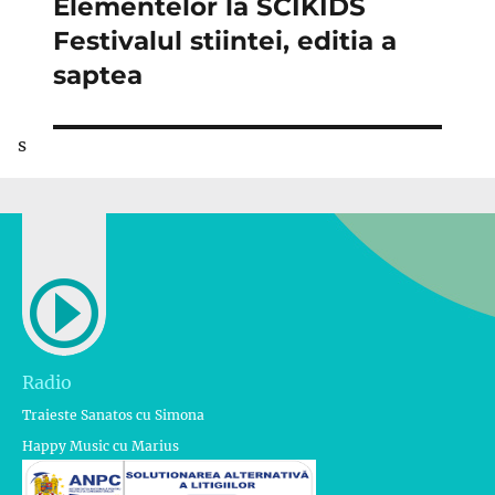
următor:
Elementelor la SCIKIDS
Festivalul stiintei, editia a
saptea
s
Radio
Traieste Sanatos cu Simona
Happy Music cu Marius