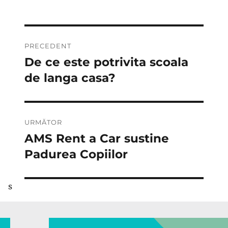
Navigare
PRECEDENT
în
De ce este potrivita scoala
Articolul
anterior:
de langa casa?
articole
URMĂTOR
AMS Rent a Car sustine
Articolul
următor:
Padurea Copiilor
s