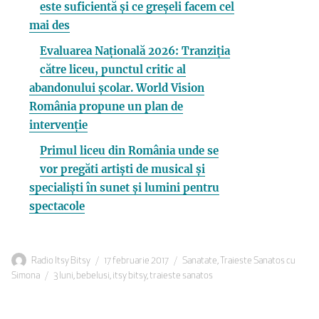
este suficientă și ce greșeli facem cel
mai des
Evaluarea Națională 2026: Tranziția
către liceu, punctul critic al
abandonului școlar. World Vision
România propune un plan de
intervenție
Primul liceu din România unde se
vor pregăti artiști de musical și
specialiști în sunet și lumini pentru
spectacole
Autor
Publicat
Categorii
Radio Itsy Bitsy
17 februarie 2017
Sanatate
,
Traieste Sanatos cu
Etichete
pe
Simona
3 luni
,
bebelusi
,
itsy bitsy
,
traieste sanatos