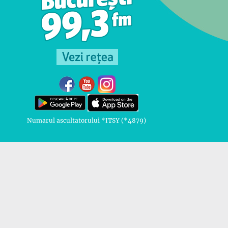
Numarul ascultatorului *ITSY (*4879)