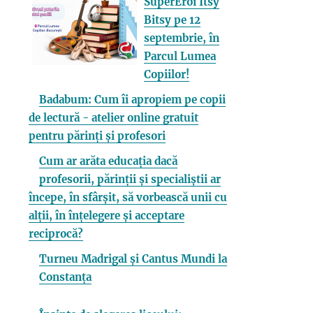
SuperEroi Itsy
Bitsy pe 12
septembrie, în
Parcul Lumea
Copiilor!
Badabum: Cum îi apropiem pe copii
de lectură - atelier online gratuit
pentru părinți și profesori
Cum ar arăta educația dacă
profesorii, părinții și specialiștii ar
începe, în sfârșit, să vorbească unii cu
alții, în înțelegere și acceptare
reciprocă?
Turneu Madrigal și Cantus Mundi la
Constanța