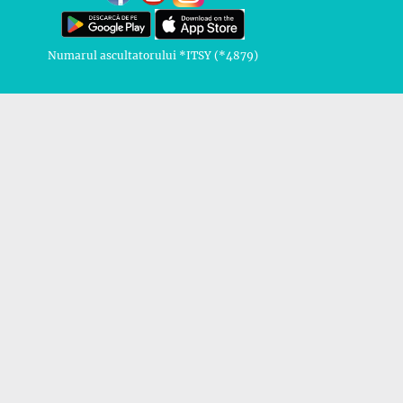
Numarul ascultatorului *ITSY (*4879)