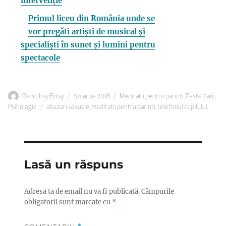
intervenție
Primul liceu din România unde se
vor pregăti artiști de musical și
specialiști în sunet și lumini pentru
spectacole
Autor
Publicat
Categorii
Radio Itsy Bitsy
5 martie 2018
Meditatii pentru parinti
,
Peste 7 ani
,
Etichete
pe
Psihologie
abuzuri sexuale
,
meditatii pentru parinti
,
telefonul copilului
Lasă un răspuns
Adresa ta de email nu va fi publicată.
Câmpurile
obligatorii sunt marcate cu
*