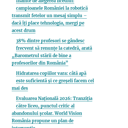
Înainte de alegerea liceului:
campioanele României la robotică
transmit fetelor un mesaj simplu –
dacă îți place tehnologia, mergi pe
acest drum
38% dintre profesori se gândesc
frecvent să renunțe la catedră, arată
„Barometrul stării de bine a
profesorilor din România”
Hidratarea copiilor vara: câtă apă
este suficientă și ce greșeli facem cel
mai des
Evaluarea Națională 2026: Tranziția
către liceu, punctul critic al
abandonului școlar. World Vision
România propune un plan de