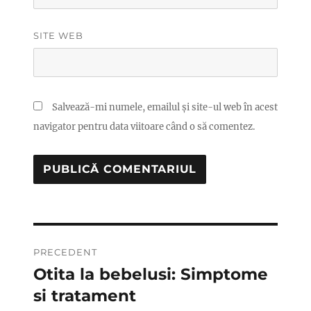
SITE WEB
Salvează-mi numele, emailul și site-ul web în acest
navigator pentru data viitoare când o să comentez.
Navigare
PRECEDENT
în
Otita la bebelusi: Simptome
Articolul
anterior:
si tratament
articole