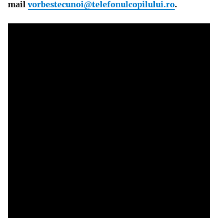
mail
vorbestecunoi@telefonulcopilului.ro
.