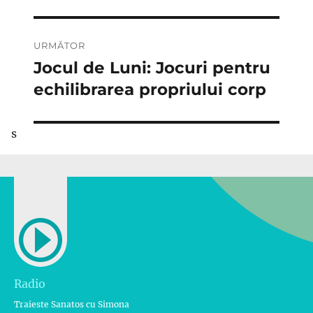
URMĂTOR
Jocul de Luni: Jocuri pentru
Articolul
următor:
echilibrarea propriului corp
s
Radio
Traieste Sanatos cu Simona