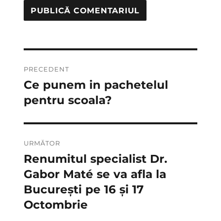
Navigare
PRECEDENT
în
Ce punem in pachetelul
Articolul
anterior:
pentru scoala?
articole
URMĂTOR
Renumitul specialist Dr.
Articolul
următor:
Gabor Maté se va afla la
București pe 16 și 17
Octombrie