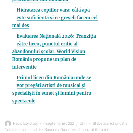
Hidratarea copiilor vara: câtă apă
este suficientă și ce greșeli facem cel
mai des
Evaluarea Națională 2026: Tranziția
către liceu, punctul critic al
abandonului școlar. World Vision
România propune un plan de
intervenție
Primul liceu din România unde se
vor pregăti artiști de musical și
specialiști în sunet și lumini pentru
spectacole
Autor
Publicat
Categorii
Etichete
Radio Itsy Bitsy
9 septembrie 2022
Stiri
alfabetizare
,
Fundatia
pe
Noi Orizonturi
,
Teach for Romania
,
Ziua Internationala a Literatiei