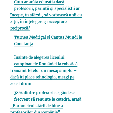
Cum ar arăta educația dacă
profesorii, părinții și specialiștii ar
începe, în sfârșit, să vorbească unii cu
alții, în înțelegere și acceptare
reciprocă?
Turneu Madrigal și Cantus Mundi la
Constanța
Înainte de alegerea liceului:
campioanele României la robotică
transmit fetelor un mesaj simplu –
dacă îți place tehnologia, mergi pe
acest drum
38% dintre profesori se gândesc
frecvent să renunțe la catedră, arată
„Barometrul stării de bine a
profesorilor din România”