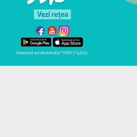
Numarul ascultatorului *ITSY (*4879)