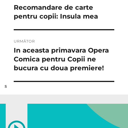
în
Recomandare de carte
Articolul
anterior:
pentru copii: Insula mea
articole
URMĂTOR
In aceasta primavara Opera
Articolul
următor:
Comica pentru Copii ne
bucura cu doua premiere!
s