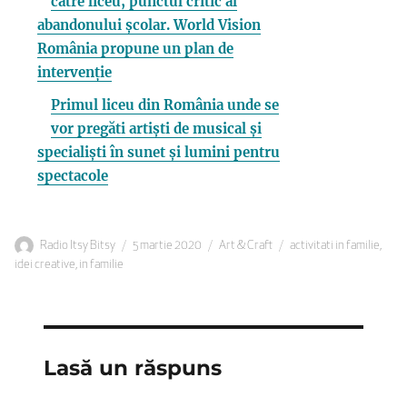
către liceu, punctul critic al
abandonului școlar. World Vision
România propune un plan de
intervenție
Primul liceu din România unde se
vor pregăti artiști de musical și
specialiști în sunet și lumini pentru
spectacole
Autor
Publicat
Categorii
Etichete
Radio Itsy Bitsy
5 martie 2020
Art & Craft
activitati in familie
,
pe
idei creative
,
in familie
Lasă un răspuns