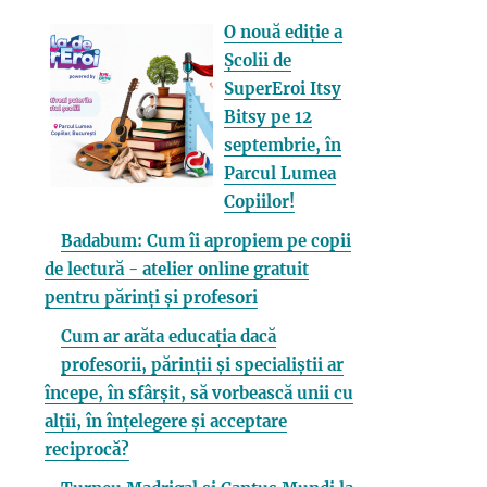
O nouă ediție a
Școlii de
SuperEroi Itsy
Bitsy pe 12
septembrie, în
Parcul Lumea
Copiilor!
Badabum: Cum îi apropiem pe copii
de lectură - atelier online gratuit
pentru părinți și profesori
Cum ar arăta educația dacă
profesorii, părinții și specialiștii ar
începe, în sfârșit, să vorbească unii cu
alții, în înțelegere și acceptare
reciprocă?