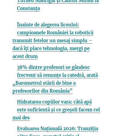
Turneu Madrigal și Cantus Mundi la
Constanța
Înainte de alegerea liceului:
campioanele României la robotică
transmit fetelor un mesaj simplu –
dacă îți place tehnologia, mergi pe
acest drum
38% dintre profesori se gândesc
frecvent să renunțe la catedră, arată
„Barometrul stării de bine a
profesorilor din România”
Hidratarea copiilor vara: câtă apă
este suficientă și ce greșeli facem cel
mai des
Evaluarea Națională 2026: Tranziția