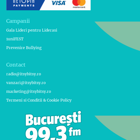
Campanii
Gala Lideri pentru Liderasi
1uniFEST
Prevenire Bullying
Contact
radio@itsybitsy.ro
vanzari@itsybitsy.ro
marketing@itsybitsy.ro
Termeni si Conditii & Cookie Policy