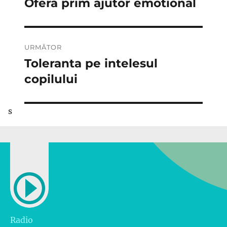
Ofera prim ajutor emotional
Articolul
anterior:
articole
URMĂTOR
Toleranta pe intelesul
Articolul
următor:
copilului
s
Radio