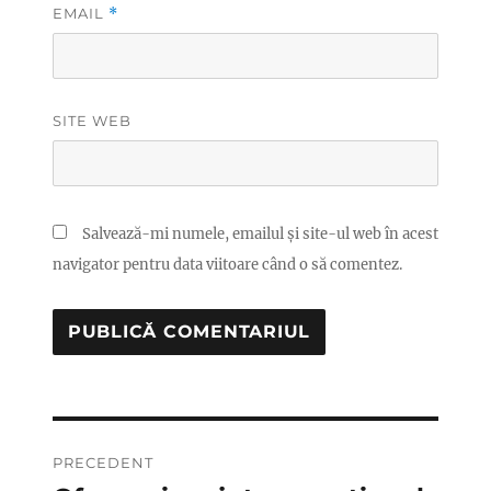
EMAIL
*
SITE WEB
Salvează-mi numele, emailul și site-ul web în acest
navigator pentru data viitoare când o să comentez.
Navigare
PRECEDENT
în