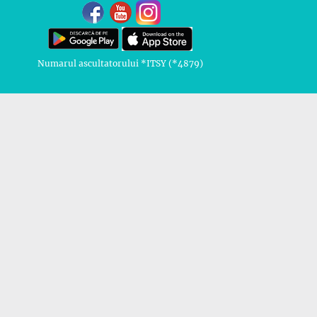
Numarul ascultatorului *ITSY (*4879)