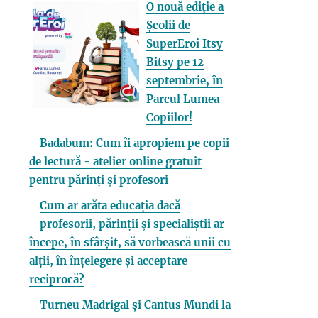
O nouă ediție a
Școlii de
SuperEroi Itsy
Bitsy pe 12
septembrie, în
Parcul Lumea
Copiilor!
Badabum: Cum îi apropiem pe copii
de lectură - atelier online gratuit
pentru părinți și profesori
Cum ar arăta educația dacă
profesorii, părinții și specialiștii ar
începe, în sfârșit, să vorbească unii cu
alții, în înțelegere și acceptare
reciprocă?
Turneu Madrigal și Cantus Mundi la