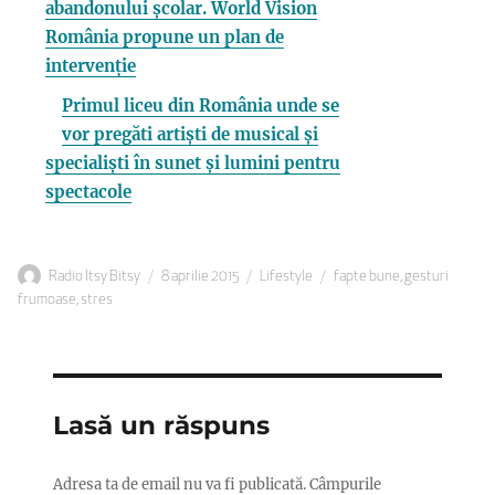
abandonului școlar. World Vision
România propune un plan de
intervenție
Primul liceu din România unde se
vor pregăti artiști de musical și
specialiști în sunet și lumini pentru
spectacole
Autor
Publicat
Categorii
Etichete
Radio Itsy Bitsy
8 aprilie 2015
Lifestyle
fapte bune
,
gesturi
pe
frumoase
,
stres
Lasă un răspuns
Adresa ta de email nu va fi publicată.
Câmpurile