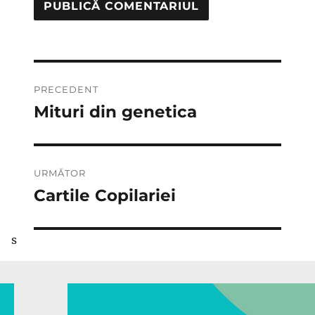
Navigare
PRECEDENT
în
Mituri din genetica
Articolul
anterior:
articole
URMĂTOR
Cartile Copilariei
Articolul
următor:
s