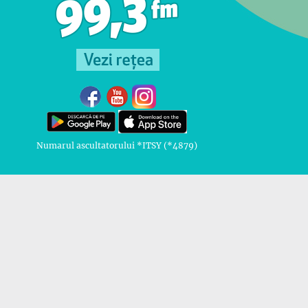
Numarul ascultatorului *ITSY (*4879)