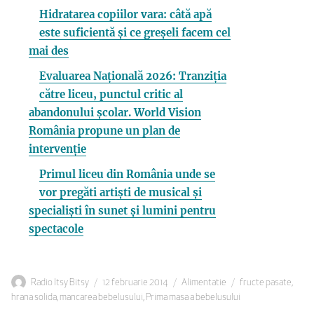
Hidratarea copiilor vara: câtă apă
este suficientă și ce greșeli facem cel
mai des
Evaluarea Națională 2026: Tranziția
către liceu, punctul critic al
abandonului școlar. World Vision
România propune un plan de
intervenție
Primul liceu din România unde se
vor pregăti artiști de musical și
specialiști în sunet și lumini pentru
spectacole
Autor
Publicat
Categorii
Etichete
Radio Itsy Bitsy
12 februarie 2014
Alimentatie
fructe pasate
,
pe
hrana solida
,
mancarea bebelusului
,
Prima masa a bebelusului