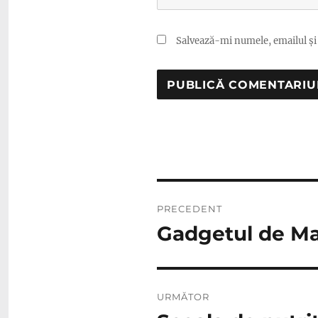
Salvează-mi numele, emailul și 
Navigare
PRECEDENT
în
Gadgetul de Mar
Articolul
anterior:
articole
URMĂTOR