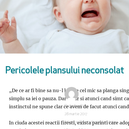
Pericolele plansului neconsolat
„De ce ar fi bine sa nu-l lasi pe cel mic sa planga singu
simplu sa iei o pauza. Dar chiar si atunci cand simt c
instinctul ne spune clar ce avem de facut atunci cand
Autor
Radio Itsy Bitsy
Publicat
28 martie 2017
pe
In ciuda acestei reactii firesti, exista parinti care 
Categorii
Educatie
,
Parinti de pici
,
Sanatate