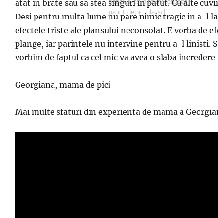
atat in brate sau sa stea singuri in patut. Cu alte cuvin
Etichete
bebelus
,
itsy bitsy
,
neconsolat
,
parinti de pici
,
plansul
Desi pentru multa lume nu pare nimic tragic in a-l l
efectele triste ale plansului neconsolat. E vorba de e
plange, iar parintele nu intervine pentru a-l linisti. 
vorbim de faptul ca cel mic va avea o slaba incredere 
Georgiana, mama de pici
Mai multe sfaturi din experienta de mama a Georgian