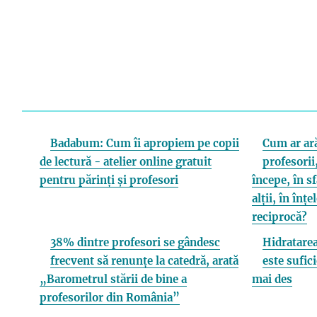
Badabum: Cum îi apropiem pe copii
Cum ar ară
de lectură - atelier online gratuit
profesorii,
pentru părinți și profesori
începe, în s
alții, în înț
reciprocă?
38% dintre profesori se gândesc
Hidratarea
frecvent să renunțe la catedră, arată
este sufici
„Barometrul stării de bine a
mai des
profesorilor din România”