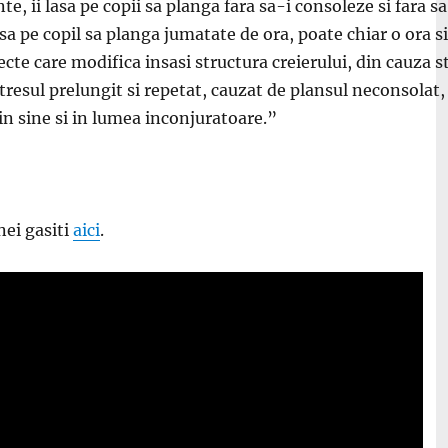
te, ii lasa pe copii sa planga fara sa-i consoleze si fara sa
asa pe copil sa planga jumatate de ora, poate chiar o ora
fecte care modifica insasi structura creierului, din cauza 
Stresul prelungit si repetat, cauzat de plansul neconsolat, 
in sine si in lumea inconjuratoare.”
ei gasiti
aici
.