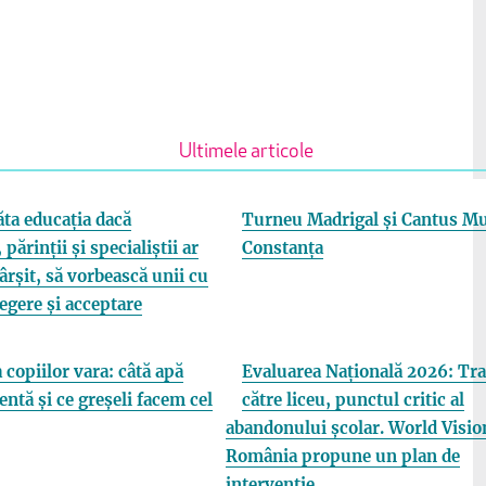
Ultimele articole
ta educația dacă
Turneu Madrigal și Cantus Mu
 părinții și specialiștii ar
Constanța
fârșit, să vorbească unii cu
elegere și acceptare
 copiilor vara: câtă apă
Evaluarea Națională 2026: Tra
entă și ce greșeli facem cel
către liceu, punctul critic al
abandonului școlar. World Visio
România propune un plan de
intervenție