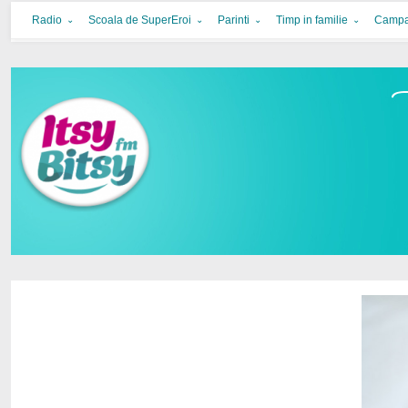
Itsy Bitsy
bucurie in familie
Radio
Scoala de SuperEroi
Parinti
Timp in familie
Campa