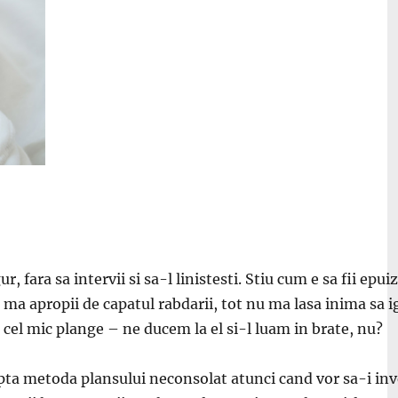
r, fara sa intervii si sa-l linistesti. Stiu cum e sa fii epui
a ma apropii de capatul rabdarii, tot nu ma lasa inima sa i
 cel mic plange – ne ducem la el si-l luam in brate, nu?
adopta metoda plansului neconsolat atunci cand vor sa-i in