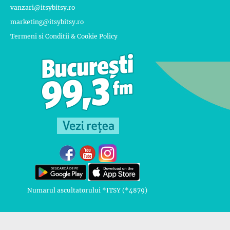
vanzari@itsybitsy.ro
marketing@itsybitsy.ro
Termeni si Conditii & Cookie Policy
Numarul ascultatorului *ITSY (*4879)