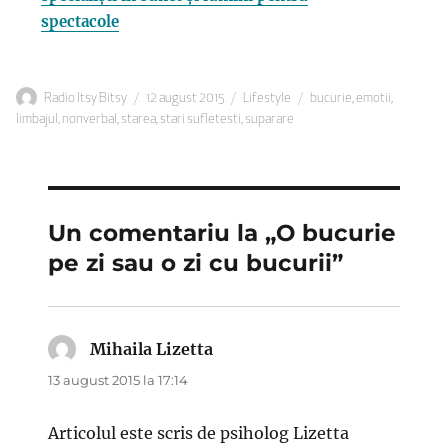
spectacole
Autor
Publicat
Categorii
Etichete
Radio Itsy Bitsy
12 august 2015
Lifestyle
bucurie
,
emotii
,
pe
limbajul
,
nonverbal
,
starea
,
stari sufletesti
,
suparare
Un comentariu la „O bucurie
pe zi sau o zi cu bucurii”
Mihaila Lizetta
spune:
13 august 2015 la 17:14
Articolul este scris de psiholog Lizetta