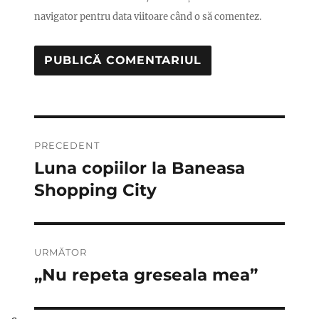
navigator pentru data viitoare când o să comentez.
Navigare
PRECEDENT
în
Luna copiilor la Baneasa
Articolul
anterior:
Shopping City
articole
URMĂTOR
„Nu repeta greseala mea”
Articolul
următor: