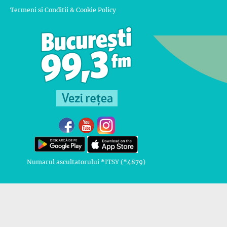
Termeni si Conditii & Cookie Policy
Numarul ascultatorului *ITSY (*4879)