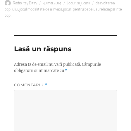
Autor
Publicat
Categorii
Etichete
Radio Itsy Bitsy
30 mai 2014
Jocuri si jucarii
dezvoltarea
pe
copilului
,
jocul modalitate de a invata
,
jocuri pentru bebelusi
,
relatia parinte
copil
Lasă un răspuns
Adresa ta de email nu va fi publicată.
Câmpurile
obligatorii sunt marcate cu
*
COMENTARIU
*