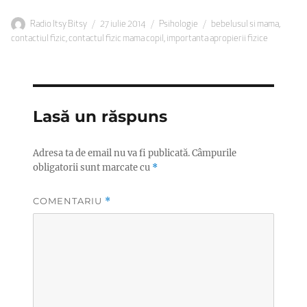
Autor
Publicat
Categorii
Etichete
Radio Itsy Bitsy
27 iulie 2014
Psihologie
bebelusul si mama
,
pe
contactiul fizic
,
contactul fizic mama copil
,
importanta apropierii fizice
Lasă un răspuns
Adresa ta de email nu va fi publicată.
Câmpurile
obligatorii sunt marcate cu
*
COMENTARIU
*