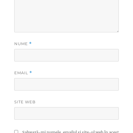
NUME
*
EMAIL
*
SITE WEB
Salvează-mi numele, emailul și site-ul web în acest