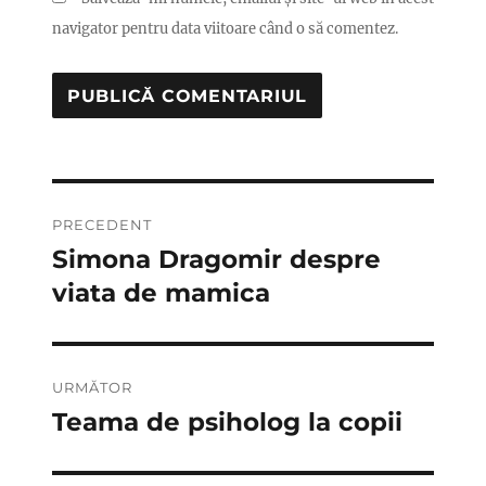
navigator pentru data viitoare când o să comentez.
Navigare
PRECEDENT
în
Simona Dragomir despre
Articolul
anterior:
viata de mamica
articole
URMĂTOR
Teama de psiholog la copii
Articolul
următor: