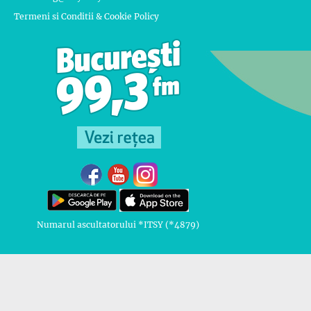
Termeni si Conditii & Cookie Policy
Numarul ascultatorului *ITSY (*4879)