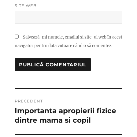
SITE WEB
Salvează-mi numele, emailul și site-ul web în acest
navigator pentru data viitoare când o să comentez.
Navigare
PRECEDENT
în
Importanta apropierii fizice
Articolul
anterior:
dintre mama si copil
articole