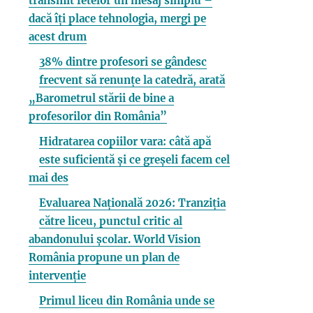
transmit fetelor un mesaj simplu –
dacă îți place tehnologia, mergi pe
acest drum
38% dintre profesori se gândesc
frecvent să renunțe la catedră, arată
„Barometrul stării de bine a
profesorilor din România”
Hidratarea copiilor vara: câtă apă
este suficientă și ce greșeli facem cel
mai des
Evaluarea Națională 2026: Tranziția
către liceu, punctul critic al
abandonului școlar. World Vision
România propune un plan de
intervenție
Primul liceu din România unde se