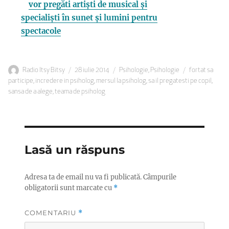
vor pregăti artiști de musical și
specialiști în sunet și lumini pentru
spectacole
Autor
Publicat
Categorii
Etichete
Radio Itsy Bitsy
28 iulie 2014
Psihologie
,
Psihologie
fortat sa
pe
participe
,
incredere in psiholog
,
mersul la psiholog
,
sa il pregatesti pe copil
,
sansa de a alege
,
teama de psiholog
Lasă un răspuns
Adresa ta de email nu va fi publicată.
Câmpurile
obligatorii sunt marcate cu
*
COMENTARIU
*