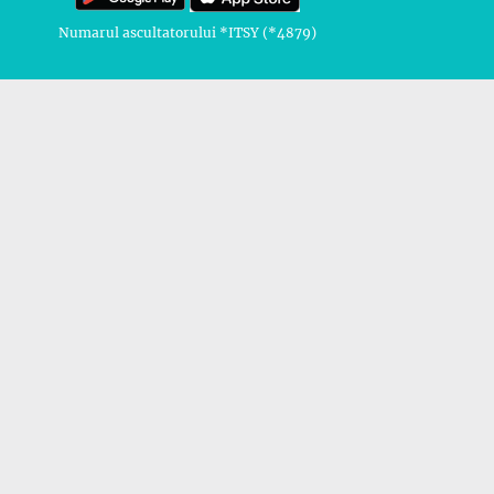
Numarul ascultatorului *ITSY (*4879)