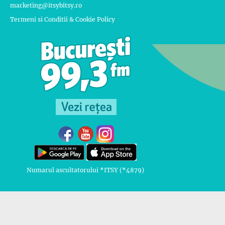
marketing@itsybitsy.ro
Termeni si Conditii & Cookie Policy
Numarul ascultatorului *ITSY (*4879)