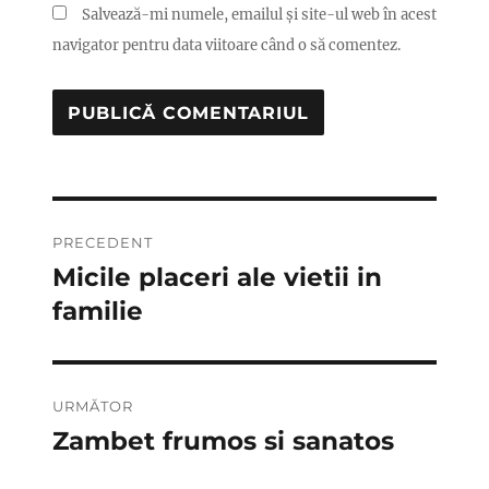
Salvează-mi numele, emailul și site-ul web în acest
navigator pentru data viitoare când o să comentez.
Navigare
PRECEDENT
în
Micile placeri ale vietii in
Articolul
anterior:
familie
articole
URMĂTOR
Zambet frumos si sanatos
Articolul
următor: