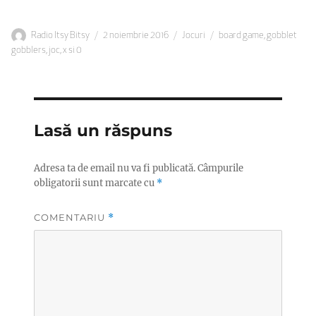
Autor
Publicat
Categorii
Etichete
Radio Itsy Bitsy
2 noiembrie 2016
Jocuri
board game
,
gobblet
pe
gobblers
,
joc
,
x si 0
Lasă un răspuns
Adresa ta de email nu va fi publicată.
Câmpurile
obligatorii sunt marcate cu
*
COMENTARIU
*