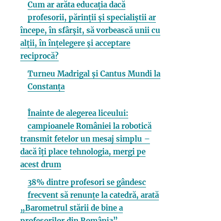
Cum ar arăta educația dacă
profesorii, părinții și specialiștii ar
începe, în sfârșit, să vorbească unii cu
alții, în înțelegere și acceptare
reciprocă?
Turneu Madrigal și Cantus Mundi la
Constanța
Înainte de alegerea liceului:
campioanele României la robotică
transmit fetelor un mesaj simplu –
dacă îți place tehnologia, mergi pe
acest drum
38% dintre profesori se gândesc
frecvent să renunțe la catedră, arată
„Barometrul stării de bine a
profesorilor din România”