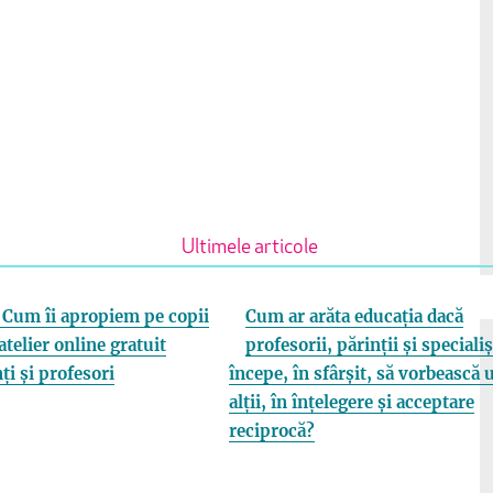
Ultimele articole
Cum îi apropiem pe copii
Cum ar arăta educația dacă
atelier online gratuit
profesorii, părinții și specialiș
ți și profesori
începe, în sfârșit, să vorbească 
alții, în înțelegere și acceptare
reciprocă?