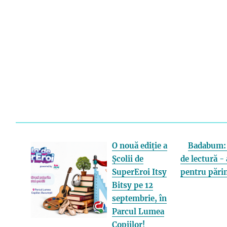
O nouă ediție a
Badabum: 
Școlii de
de lectură - 
SuperEroi Itsy
pentru părin
Bitsy pe 12
septembrie, în
Parcul Lumea
Copiilor!