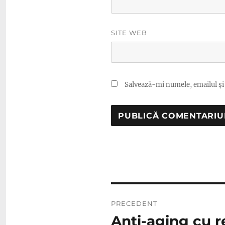
SITE WEB
Salvează-mi numele, emailul și 
Navigare
PRECEDENT
în
Anti-aging cu 
Articolul