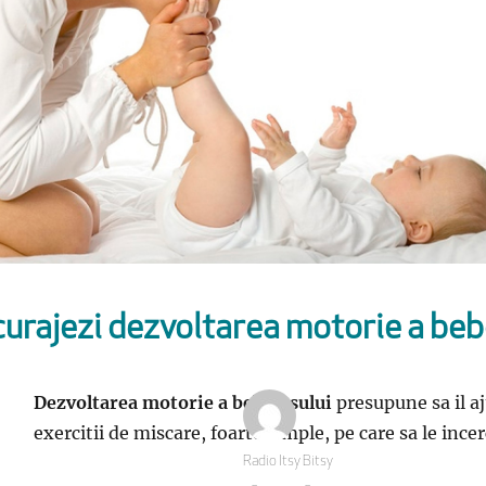
urajezi dezvoltarea motorie a beb
Dezvoltarea motorie a bebelusului
presupune sa il aj
exercitii de miscare, foarte simple, pe care sa le incer
Autor
Radio Itsy Bitsy