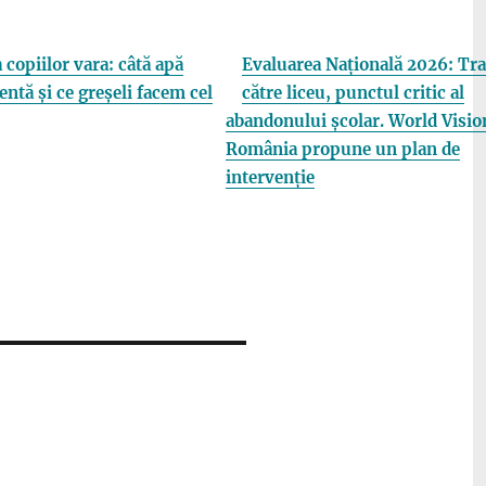
 copiilor vara: câtă apă
Evaluarea Națională 2026: Tra
entă și ce greșeli facem cel
către liceu, punctul critic al
abandonului școlar. World Visio
România propune un plan de
intervenție