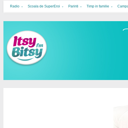
Itsy Bitsy
bucurie in familie
Radio
Scoala de SuperEroi
Parinti
Timp in familie
Campa