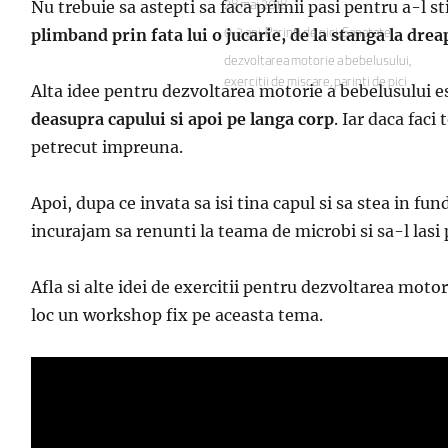
Nu trebuie sa astepti sa faca primii pasi pentru a-l s
Publicat
28 mai 2018
pe
plimband prin fata lui o jucarie, de la stanga la drea
Categorii
0-2 ani
,
Parinti de pici
,
Sanatate
Etichete
dezvoltarea motorie a bebelusului
,
exercitii de miscare
,
parinti de pici
Alta idee pentru dezvoltarea motorie a bebelusului e
deasupra capului si apoi pe langa corp
. Iar daca fac
petrecut impreuna.
Apoi, dupa ce invata sa isi tina capul si sa stea in fu
incurajam sa renunti la teama de microbi si sa-l lasi 
Afla si alte idei de exercitii pentru dezvoltarea moto
loc un workshop fix pe aceasta tema.