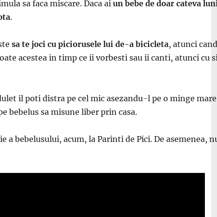
timula sa faca miscare. Daca ai
un bebe de doar cateva luni
pta
.
ste
sa te joci cu piciorusele lui de-a bicicleta
, atunci cand
i toate acestea in timp ce ii vorbesti sau ii canti, atunci
ndulet il poti distra pe cel mic asezandu-l pe o minge mare
pe bebelus sa misune liber prin casa.
rie a bebelusului, acum, la Parinti de Pici. De asemenea, n