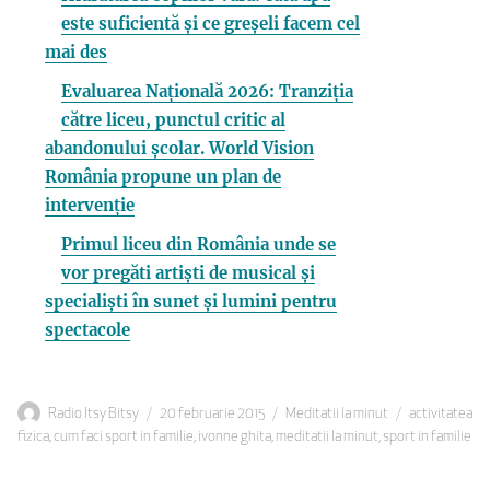
este suficientă și ce greșeli facem cel
mai des
Evaluarea Națională 2026: Tranziția
către liceu, punctul critic al
abandonului școlar. World Vision
România propune un plan de
intervenție
Primul liceu din România unde se
vor pregăti artiști de musical și
specialiști în sunet și lumini pentru
spectacole
Autor
Publicat
Categorii
Etichete
Radio Itsy Bitsy
20 februarie 2015
Meditatii la minut
activitatea
pe
fizica
,
cum faci sport in familie
,
ivonne ghita
,
meditatii la minut
,
sport in familie