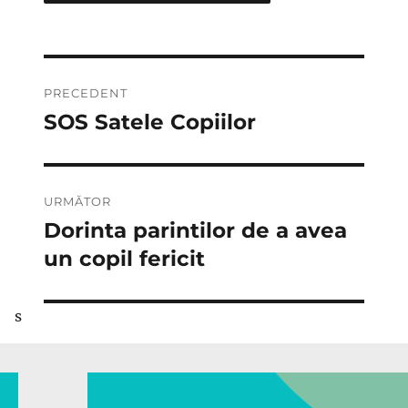
Navigare
PRECEDENT
în
SOS Satele Copiilor
Articolul
anterior:
articole
URMĂTOR
Dorinta parintilor de a avea
Articolul
următor:
un copil fericit
s