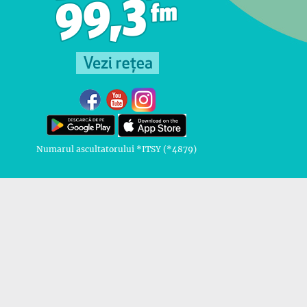
Numarul ascultatorului *ITSY (*4879)